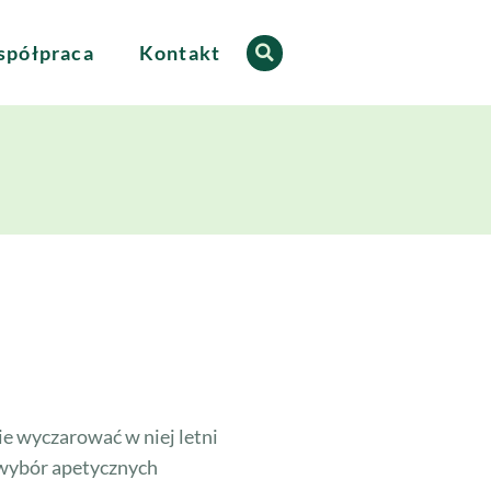
półpraca
Kontakt
ie wyczarować w niej letni
 wybór apetycznych