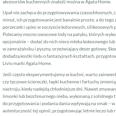
akcesoriów kuchennych znaleźć można w Agata Home.
Upał nie zachęca do przygotowywania czasochłonnych, cięż
minut, ich przygotowanie jest banalnie proste, a do tego 
porzeczek i upiec w soczyście kolorowych, silikonowych
Polecamy mocno owocowe lody na patyku, których wykon
opcjonalnie – dodać do nich nieco mleka kokosowego lub 
w zamrażalniku i pyszny, orzeźwiający deser gotowy. Sk
dodadzą kostki lodu o fantazyjnych kształtach, przygotow
Livio marki Agata Home.
Jeśli często eksperymentujemy w kuchni, warto zainwest
czy tęczowe ściereczki, łapki kuchenne i fartuchy zmie
nastroju, kiedy nadejdą chłodniejsze dni. Nawet zmywanie
limonki lub bezchmurnego nieba, wykonaną z solidnego t
do przygotowania i podania dania wpływają na smak – 
autentyczność tej opinii, przygotowując letnie leczo lub