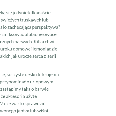
ką się jedynie kilkanaście
ać świeżych truskawek lub
mało zachęcająca perspektywa?
y zmiksować ulubione owoce,
ycznych barwach. Kilka chwil
e: uroku domowej lemoniadzie
ich jak urocze serca z serii
e, soczyste deski do krojenia
dą przypominać o urlopowym
ę zastąpimy taką o barwie
że akcesoria użyte
. Może warto sprawdzić
rwonego jabłka lub wiśni.