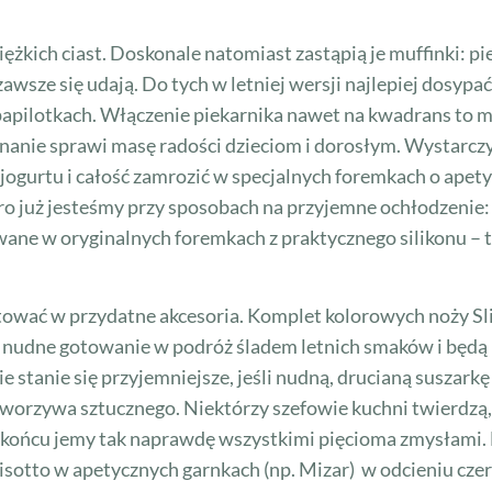
kich ciast. Doskonale natomiast zastąpią je muffinki: pie
zawsze się udają. Do tych w letniej wersji najlepiej dosyp
 papilotkach. Włączenie piekarnika nawet na kwadrans to 
anie sprawi masę radości dzieciom i dorosłym. Wystarcz
jogurtu i całość zamrozić w specjalnych foremkach o apet
oro już jesteśmy przy sposobach na przyjemne ochłodzeni
ane w oryginalnych foremkach z praktycznego silikonu – tak
ować w przydatne akcesoria. Komplet kolorowych noży Slic
nią nudne gotowanie w podróż śladem letnich smaków i bę
 stanie się przyjemniejsze, jeśli nudną, drucianą suszark
worzywa sztucznego. Niektórzy szefowie kuchni twierdzą, 
w końcu jemy tak naprawdę wszystkimi pięcioma zmysłami
 risotto w apetycznych garnkach (np. Mizar) w odcieniu cze