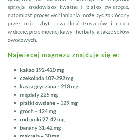
sprzyja środowisko kwaśne i białko zwierzęce,
natomiast proces wchłaniania może być zakłócony
przez m.in. zbyt dużą ilość tłuszczów i cukru
w diecie, picie mocnej kawy i herbaty, a także soków
owocowych.
Najwięcej magnezu znajduje się w:
kakao 192-420 mg
czekolada 107-292 mg
kasza gryczana – 218 mg
migdały 225 mg
płatki owsiane – 129 mg
groch – 124 mg
rodzynki 27-42 mg
banany 31-42 mg
makrela – 30 mg