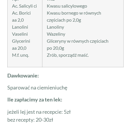
Ac. Salicyli ci
Kwasu salicylowego
Ac. Borici
Kwasu bornego w równych
aa 2,0
częściach po 2,0g
Lanolini
Lanoliny
Vaselini
Wazeliny
Glycerini
Gliceryny w równych częściach
aa 20,0
po 20,0g
M.f. unq.
Zrób, sporządź maść.
Dawkowanie:
Sparować na ciemieniuchę
Ile zapłacimy za ten lek:
jeżeli lej jest na recepcie: 5zł
bez recepty: 20-30zł