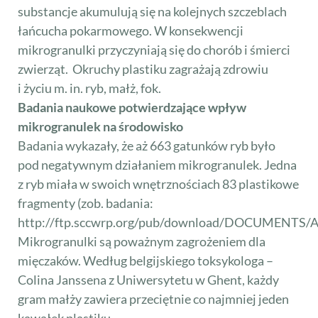
substancje akumulują się na kolejnych szczeblach
łańcucha pokarmowego. W konsekwencji
mikrogranulki przyczyniają się do chorób i śmierci
zwierząt. Okruchy plastiku zagrażają zdrowiu
i życiu m. in. ryb, małż, fok.
Badania naukowe potwierdzające wpływ
mikrogranulek na środowisko
Badania wykazały, że aż 663 gatunków ryb było
pod negatywnym działaniem mikrogranulek. Jedna
z ryb miała w swoich wnętrznościach 83 plastikowe
fragmenty (zob. badania:
http://ftp.sccwrp.org/pub/download/DOCUMENTS/An
Mikrogranulki są poważnym zagrożeniem dla
mięczaków. Według belgijskiego toksykologa –
Colina Janssena z Uniwersytetu w Ghent, każdy
gram małży zawiera przeciętnie co najmniej jeden