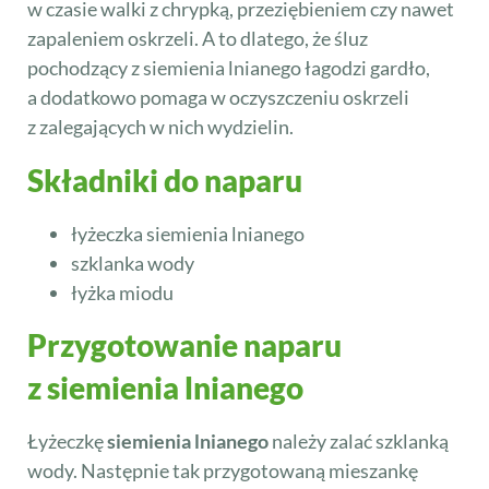
w czasie walki z chrypką, przeziębieniem czy nawet
zapaleniem oskrzeli. A to dlatego, że śluz
pochodzący z siemienia lnianego łagodzi gardło,
a dodatkowo pomaga w oczyszczeniu oskrzeli
z zalegających w nich wydzielin.
Składniki do naparu
łyżeczka siemienia lnianego
szklanka wody
łyżka miodu
Przygotowanie naparu
z siemienia lnianego
Łyżeczkę
siemienia lnianego
należy zalać szklanką
wody. Następnie tak przygotowaną mieszankę