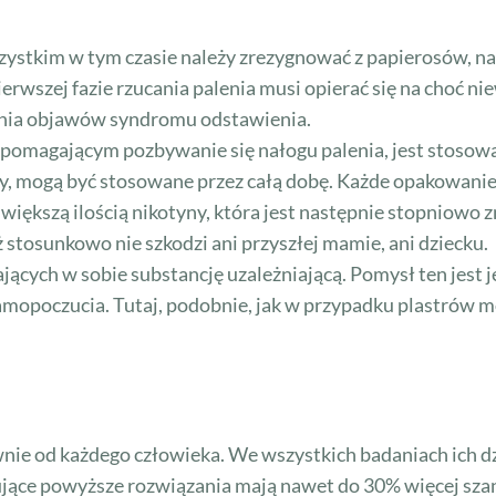
szystkim w tym czasie należy zrezygnować z papierosów, na
erwszej fazie rzucania palenia musi opierać się na choć ni
nia objawów syndromu odstawienia.
pomagającym pozbywanie się nałogu palenia, jest stosow
ny, mogą być stosowane przez całą dobę. Każde opakowanie t
iększą ilością nikotyny, która jest następnie stopniowo 
ż stosunkowo nie szkodzi ani przyszłej mamie, ani dziecku.
ących w sobie substancję uzależniającą. Pomysł ten jest 
samopoczucia. Tutaj, podobnie, jak w przypadku plastrów
ównie od każdego człowieka. We wszystkich badaniach ich dz
sujące powyższe rozwiązania mają nawet do 30% więcej szan