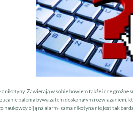
 z nikotyny. Zawierają w sobie bowiem także inne groźne su
 Rzucanie palenia bywa zatem doskonałym rozwiązaniem, k
o naukowcy biją na alarm- sama nikotyna nie jest tak bardz