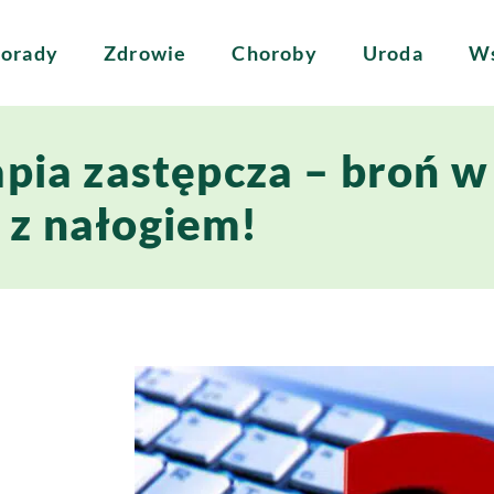
orady
Zdrowie
Choroby
Uroda
Ws
pia zastępcza – broń w
z nałogiem!