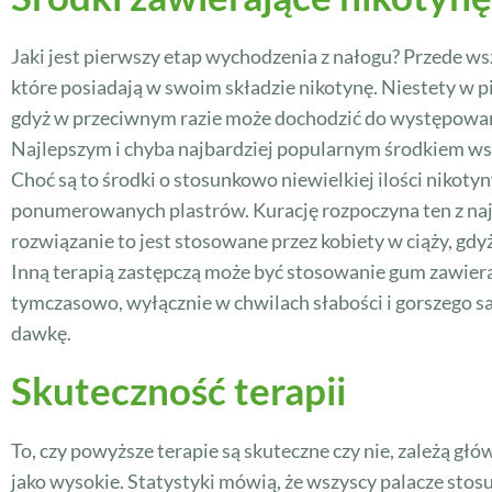
Jaki jest pierwszy etap wychodzenia z nałogu? Przede w
które posiadają w swoim składzie nikotynę. Niestety w pi
gdyż w przeciwnym razie może dochodzić do występowa
Najlepszym i chyba najbardziej popularnym środkiem ws
Choć są to środki o stosunkowo niewielkiej ilości nikoty
ponumerowanych plastrów. Kurację rozpoczyna ten z najw
rozwiązanie to jest stosowane przez kobiety w ciąży, gdy
Inną terapią zastępczą może być stosowanie gum zawieraj
tymczasowo, wyłącznie w chwilach słabości i gorszego 
dawkę.
Skuteczność terapii
To, czy powyższe terapie są skuteczne czy nie, zależą gł
jako wysokie. Statystyki mówią, że wszyscy palacze sto