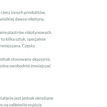
 rzecz innych produktów,
ewielkiej dawce nikotyny,
anie plastrów nikotynowych.
o kilka sztuk, specjalnie
zmniejszana. Często
jednak stosowany okazyjnie,
 można swobodnie zmniejszać
iałanie jest jednak określane
s na całkowite wyjście