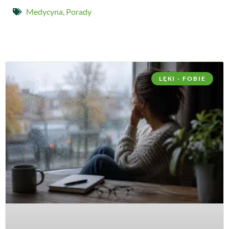
Medycyna
,
Porady
LĘKI - FOBIE