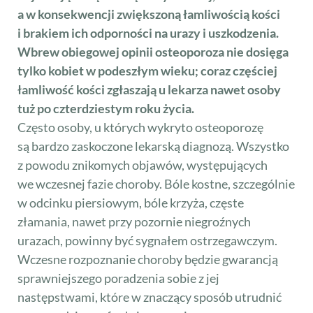
a w konsekwencji zwiększoną łamliwością kości
i brakiem ich odporności na urazy i uszkodzenia.
Wbrew obiegowej opinii osteoporoza nie dosięga
tylko kobiet w podeszłym wieku; coraz częściej
łamliwość kości zgłaszają u lekarza nawet osoby
tuż po czterdziestym roku życia.
Często osoby, u których wykryto osteoporozę
są bardzo zaskoczone lekarską diagnozą. Wszystko
z powodu znikomych objawów, występujących
we wczesnej fazie choroby. Bóle kostne, szczególnie
w odcinku piersiowym, bóle krzyża, częste
złamania, nawet przy pozornie niegroźnych
urazach, powinny być sygnałem ostrzegawczym.
Wczesne rozpoznanie choroby będzie gwarancją
sprawniejszego poradzenia sobie z jej
następstwami, które w znaczący sposób utrudnić