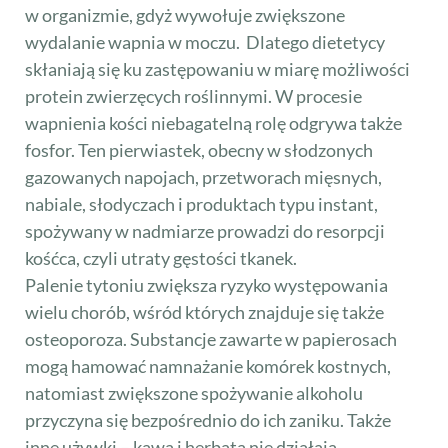
w organizmie, gdyż wywołuje zwiększone
wydalanie wapnia w moczu. Dlatego dietetycy
skłaniają się ku zastępowaniu w miarę możliwości
protein zwierzęcych roślinnymi. W procesie
wapnienia kości niebagatelną rolę odgrywa także
fosfor. Ten pierwiastek, obecny w słodzonych
gazowanych napojach, przetworach mięsnych,
nabiale, słodyczach i produktach typu instant,
spożywany w nadmiarze prowadzi do resorpcji
kośćca, czyli utraty gęstości tkanek.
Palenie tytoniu zwiększa ryzyko występowania
wielu chorób, wśród których znajduje się także
osteoporoza. Substancje zawarte w papierosach
mogą hamować namnażanie komórek kostnych,
natomiast zwiększone spożywanie alkoholu
przyczyna się bezpośrednio do ich zaniku. Także
inne używki – kawa i herbata nie działają