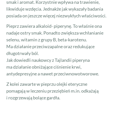
smak i aromat. Korzystnie wpływa na trawienie,
likwiduje wzdęcia. Jednakże jak wykazały badania
posiada on jeszcze więcej niezwykłych właściwości.
Pieprz zawiera alkaloid- piperynę. To właśnie ona
nadaje ostry smak. Ponadto zwiększa wchłanianie
selenu, witamin z grupy B, beta-karotenu.
Ma działanie przeciwzapalne oraz redukujące
długotrwały ból.
Jak dowiedli naukowcy z Tajlandii piperyna
ma działanie obniżające ciśnienie krwi,
antydepresyjne a nawet przeciwnowotworowe.
Z kolei zawarte w pieprzu olejki eteryczne
pomagają w leczeniu przeziębień m.in. odkażają
i rozgrzewają bolące gardła.