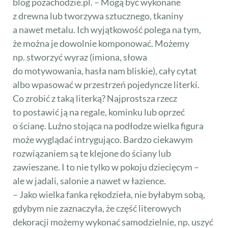
blog pozachodzie.pl. – Mogą być wykonane
z drewna lub tworzywa sztucznego, tkaniny
a nawet metalu. Ich wyjątkowość polega na tym,
że można je dowolnie komponować. Możemy
np. stworzyć wyraz (imiona, słowa
do motywowania, hasła nam bliskie), cały cytat
albo wpasować w przestrzeń pojedyncze literki.
Co zrobić z taką literką? Najprostsza rzecz
to postawić ją na regale, kominku lub oprzeć
o ścianę. Luźno stojąca na podłodze wielka figura
może wyglądać intrygująco. Bardzo ciekawym
rozwiązaniem są te klejone do ściany lub
zawieszane. I to nie tylko w pokoju dziecięcym –
ale w jadali, salonie a nawet w łazience.
– Jako wielka fanka rękodzieła, nie byłabym sobą,
gdybym nie zaznaczyła, że część literowych
dekoracji możemy wykonać samodzielnie, np. uszyć