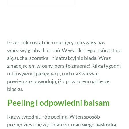
Przez kilka ostatnich miesięcy, okrywały nas
warstwy grubych ubrań. W wyniku tego, skóra stała
się sucha, szorstka i nieatrakcyjnie blada. Wraz
z nadejściem wiosny, pora to zmienić! Kilka tygodni
intensywnej pielęgnacji, ruch na świeżym
powietrzu spowodują, iż z powrotem nabierze
blasku.
Peeling i odpowiedni balsam
Raz w tygodniu rób peeling. W ten sposób
pozbędziesz się zgrubiałego,
martwego naskórka