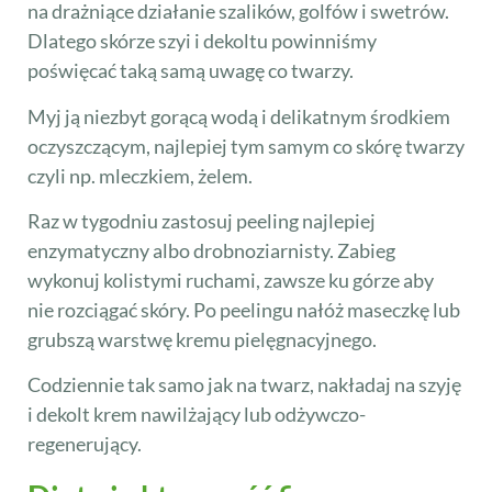
na drażniące działanie szalików, golfów i swetrów.
Dlatego skórze szyi i dekoltu powinniśmy
poświęcać taką samą uwagę co twarzy.
Myj ją niezbyt gorącą wodą i delikatnym środkiem
oczyszczącym, najlepiej tym samym co skórę twarzy
czyli np. mleczkiem, żelem.
Raz w tygodniu zastosuj peeling najlepiej
enzymatyczny albo drobnoziarnisty. Zabieg
wykonuj kolistymi ruchami, zawsze ku górze aby
nie rozciągać skóry. Po peelingu nałóż maseczkę lub
grubszą warstwę kremu pielęgnacyjnego.
Codziennie tak samo jak na twarz, nakładaj na szyję
i dekolt krem nawilżający lub odżywczo-
regenerujący.