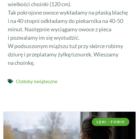
wielkości choinki (120 cm).
Tak pokrojone owoce wykładamy na płaską blachę
i na 40 stopni odkładamy do piekarnika na 40-50
minut. Następnie wyciągamy owoce z pieca
i pozwalamy im się wystudzić.
W podsuszonym miąższu tuż przy skórce robimy
dziurę i przeplatamy żyłkę/sznurek. Wieszamy
na choinkę.
Ozdoby świąteczne
LĘKI - FOBIE