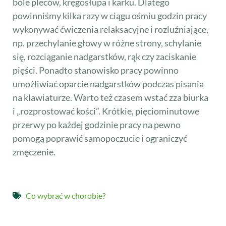
bóle pleców, kręgosłupa i karku. Dlatego
powinniśmy kilka razy w ciągu ośmiu godzin pracy
wykonywać ćwiczenia relaksacyjne i rozluźniające,
np. przechylanie głowy w różne strony, schylanie
się, rozciąganie nadgarstków, rąk czy zaciskanie
pięści. Ponadto stanowisko pracy powinno
umożliwiać oparcie nadgarstków podczas pisania
na klawiaturze. Warto też czasem wstać zza biurka
i „rozprostować kości”. Krótkie, pięciominutowe
przerwy po każdej godzinie pracy na pewno
pomogą poprawić samopoczucie i ograniczyć
zmęczenie.
Co wybrać w chorobie?