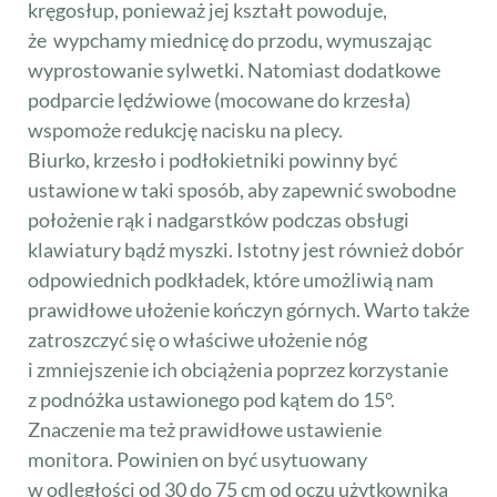
kręgosłup, ponieważ jej kształt powoduje,
że wypchamy miednicę do przodu, wymuszając
wyprostowanie sylwetki. Natomiast dodatkowe
podparcie lędźwiowe (mocowane do krzesła)
wspomoże redukcję nacisku na plecy.
Biurko, krzesło i podłokietniki powinny być
ustawione w taki sposób, aby zapewnić swobodne
położenie rąk i nadgarstków podczas obsługi
klawiatury bądź myszki. Istotny jest również dobór
odpowiednich podkładek, które umożliwią nam
prawidłowe ułożenie kończyn górnych. Warto także
zatroszczyć się o właściwe ułożenie nóg
i zmniejszenie ich obciążenia poprzez korzystanie
z podnóżka ustawionego pod kątem do 15°.
Znaczenie ma też prawidłowe ustawienie
monitora. Powinien on być usytuowany
w odległości od 30 do 75 cm od oczu użytkownika