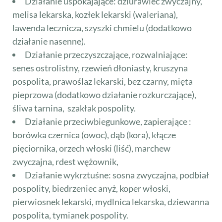
Działanie uspokajające: dziurawiec zwyczajny,
melisa lekarska, kozłek lekarski (waleriana),
lawenda lecznicza, szyszki chmielu (dodatkowo
działanie nasenne).
Działanie przeczyszczające, rozwalniające:
senes ostrolistny, rzewień dłoniasty, kruszyna
pospolita, prawoślaz lekarski, bez czarny, mięta
pieprzowa (dodatkowo działanie rozkurczające),
śliwa tarnina, szakłak pospolity.
Działanie przeciwbiegunkowe, zapierające :
borówka czernica (owoc), dąb (kora), kłącze
pięciornika, orzech włoski (liść), marchew
zwyczajna, rdest wężownik,
Działanie wykrztuśne: sosna zwyczajna, podbiał
pospolity, biedrzeniec anyż, koper włoski,
pierwiosnek lekarski, mydlnica lekarska, dziewanna
pospolita, tymianek pospolity.