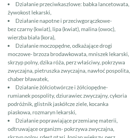
Działanie przeciwkaszlowe: babka lancetowata,
żywokost lekarski,
Działanie napotne i przeciwgorączkowe-
bez czarny (kwiat), lipa (kwiat), malina (owoc),
wierzba biała (kora),
Działanie moczopędne, odkażające drogi
moczowe- brzoza brodawkowata, mniszek lekarski,
skrzyp polny, dzika róża, perz właściwy, pokrzywa
zwyczajna, pietruszka zwyczajna, nawłoć pospolita,
chaber bławatek,
Działanie żółciotwórcze i żółciopędne-
rumianek pospolity, dziurawiec zwyczajny, cykoria
podróżnik, glistnik jaskółcze ziele, kocanka
piaskowa, rozmaryn lekarski,
Działanie poprawiające przemianę materii,
odtruwające organizm- pokrzywa zwyczajna,
skrzyp polny, rdest ptasi, łopian większy, perz