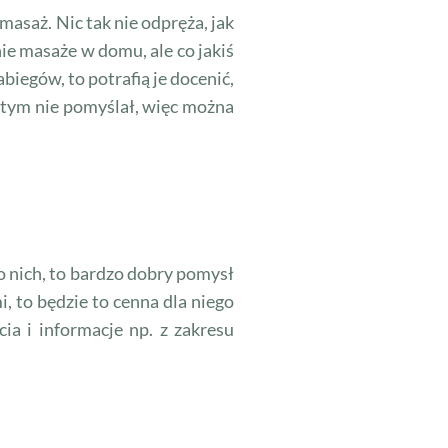
saż. Nic tak nie odpręża, jak
ie masaże w domu, ale co jakiś
iegów, to potrafią je docenić,
o tym nie pomyślał, więc można
o nich, to bardzo dobry pomysł
i, to będzie to cenna dla niego
ia i informacje np. z zakresu