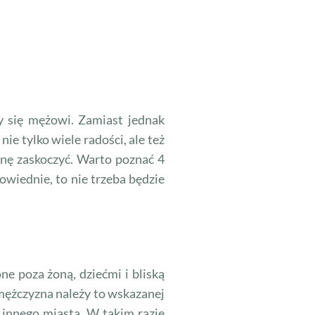
y się mężowi. Zamiast jednak
e tylko wiele radości, ale też
nę zaskoczyć. Warto poznać 4
powiednie, to nie trzeba będzie
e poza żoną, dziećmi i bliską
 mężczyzna należy to wskazanej
 innego miasta. W takim razie