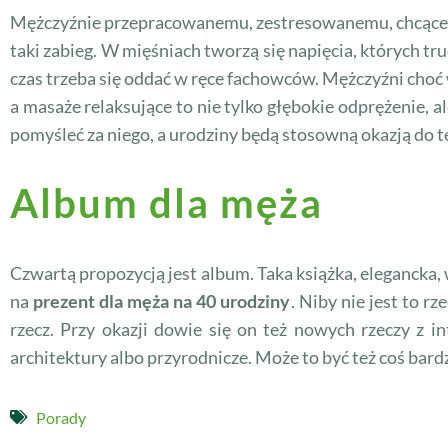
Mężczyźnie przepracowanemu, zestresowanemu, chcącemu
taki zabieg. W mięśniach tworzą się napięcia, których t
czas trzeba się oddać w ręce fachowców. Mężczyźni choć 
a masaże relaksujące to nie tylko głębokie odprężenie, 
pomyśleć za niego, a urodziny będą stosowną okazją do t
Album dla męża
Czwartą propozycją jest album. Taka książka, elegancka,
na
prezent dla męża na 40 urodziny
. Niby nie jest to r
rzecz. Przy okazji dowie się on też nowych rzeczy z i
architektury albo przyrodnicze. Może to być też coś bard
Porady