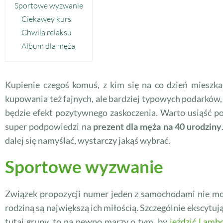
Sportowe wyzwanie
Ciekawey kurs
Chwila relaksu
Album dla męża
Kupienie czegoś komuś, z kim się na co dzień mieszka
kupowania też fajnych, ale bardziej typowych podarków, 
będzie efekt pozytywnego zaskoczenia. Warto usiąść 
super podpowiedzi na
prezent dla męża na 40 urodziny
dalej się namyślać, wystarczy jakąś wybrać.
Sportowe wyzwanie
Związek propozycji numer jeden z samochodami nie moż
rodziną są największą ich miłością. Szczególnie ekscytu
tutaj grupy, to na pewno marzy o tym, by
jeździć Lamb