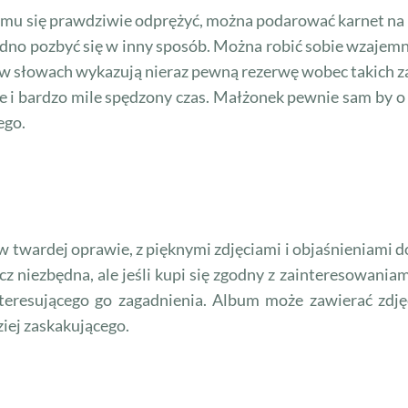
 się prawdziwie odprężyć, można podarować karnet na ma
rudno pozbyć się w inny sposób. Można robić sobie wzajemn
w słowach wykazują nieraz pewną rezerwę wobec takich zab
ale i bardzo mile spędzony czas. Małżonek pewnie sam by 
ego.
 w twardej oprawie, z pięknymi zdjęciami i objaśnieniami d
zecz niezbędna, ale jeśli kupi się zgodny z zainteresowaniam
nteresującego go zagadnienia. Album może zawierać zdjęc
ziej zaskakującego.