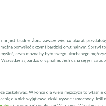
 nie jest trudne. Żona zawsze wie, co akurat przydałob
można pomyśleć o czymś bardziej oryginalnym. Sprawi to ni
pomyśleć, czym można by było swego ukochanego mężczyz
. Wszystkie są bardzo oryginalne. Jeśli uzna się je i za od
e zaskakiwać. W końcu dla wielu mężczyzn to właśnie on
jące się dla nich wyjątkowe, ekskluzywne samochody. Jeśli
orghini
i przejechać się ulicami Warszawy, Wrocławia czy