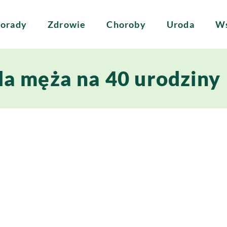
orady
Zdrowie
Choroby
Uroda
Ws
la męża na 40 urodziny