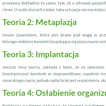
przezywa dokładnie to samo, tyle, że u zdrowej pacjen
i krwi. U osób chorych z kolei, taka sytuacja nie ma mie
Teoria 2: Metaplazja
Innym zjawiskiem, które jest brane pod wagę w prz
którego niektóre komórki (znajdujące się poza macierzys
Teoria 3: Implantacja
Jeszcze inna teoria, zakłada z kolei, że za obecnośc
(mechaniczne) komórek w nieprawidłowe, zupełnie inne 
cesarskiego cięcia, jednak nadal brak jest wyjaśnienia, sk
Teoria 4: Osłabienie organi
Niektórzy naukowcy wskazują, że również osłabienie