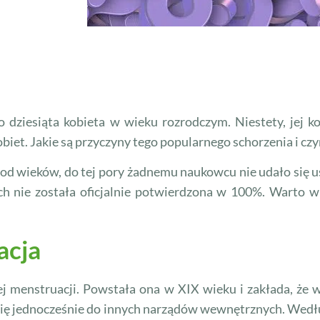
 dziesiąta kobieta w wieku rozrodczym. Niestety, jej 
obiet. Jakie są przyczyny tego popularnego schorzenia i cz
od wieków, do tej pory żadnemu naukowcu nie udało się us
ch nie została oficjalnie potwierdzona w 100%. Warto wi
acja
j menstruacji. Powstała ona w XIX wieku i zakłada, że w 
 się jednocześnie do innych narządów wewnętrznych. Według