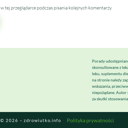
w tej przeglądarce podczas pisania kolejnych komentarzy.
Porady udostępnian
skonsultowane z le
leku, suplementu di
na stronie należy za
wskazania, przeciww
niepożądane. Autor 
za skutki stosowani
Polityka prywatności
© 2026 – zdrowiutko.info