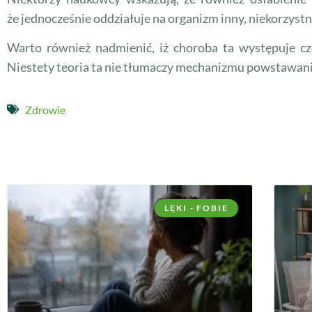
że jednocześnie oddziałuje na organizm inny, niekorzyst
Warto również nadmienić, iż choroba ta występuje czę
Niestety teoria ta nie tłumaczy mechanizmu powstawania
Zdrowie
LĘKI - FOBIE