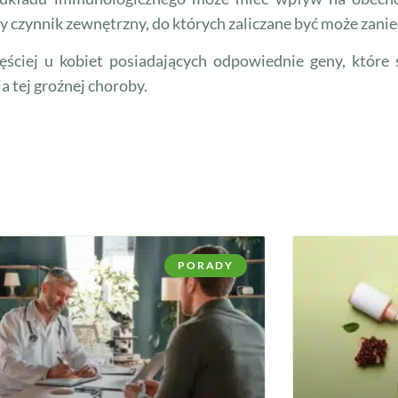
ny czynnik zewnętrzny, do których zaliczane być może zani
ściej u kobiet posiadających odpowiednie geny, które ś
 tej groźnej choroby.
PORADY