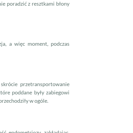
ie poradzić z resztkami błony
zja, a więc moment, podczas
 skrócie przetransportowanie
 które poddane były zabiegowi
 przechodziły w ogóle.
ć endometriozy, zakładając,