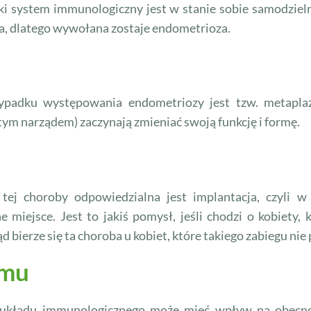
tki system immunologiczny jest w stanie sobie samodzieln
jsca, dlatego wywołana zostaje endometrioza.
ypadku występowania endometriozy jest tzw. metapla
tym narządem) zaczynają zmieniać swoją funkcję i formę.
 tej choroby odpowiedzialna jest implantacja, czyli w
miejsce. Jest to jakiś pomysł, jeśli chodzi o kobiety,
ąd bierze się ta choroba u kobiet, które takiego zabiegu nie
zmu
 układu immunologicznego może mieć wpływ na obecnoś