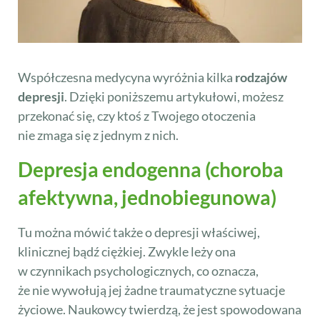
Współczesna medycyna wyróżnia kilka
rodzajów
depresji
. Dzięki poniższemu artykułowi, możesz
przekonać się, czy ktoś z Twojego otoczenia
nie zmaga się z jednym z nich.
Depresja endogenna (choroba
afektywna, jednobiegunowa)
Tu można mówić także o depresji właściwej,
klinicznej bądź ciężkiej. Zwykle leży ona
w czynnikach psychologicznych, co oznacza,
że nie wywołują jej żadne traumatyczne sytuacje
życiowe. Naukowcy twierdzą, że jest spowodowana