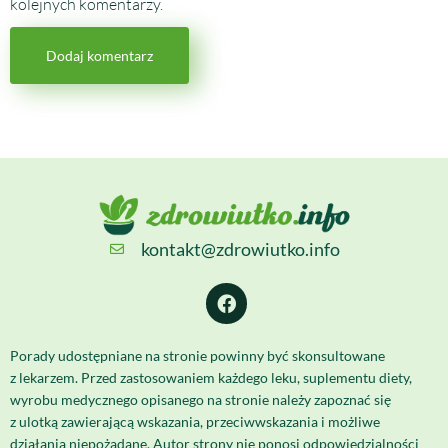
kolejnych komentarzy.
kontakt@zdrowiutko.info
Porady udostępniane na stronie powinny być skonsultowane
z lekarzem. Przed zastosowaniem każdego leku, suplementu diety,
wyrobu medycznego opisanego na stronie należy zapoznać się
z ulotką zawierającą wskazania, przeciwwskazania i możliwe
działania niepożądane. Autor strony nie ponosi odpowiedzialności