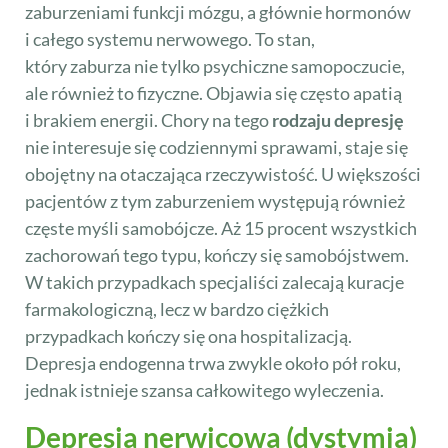
zaburzeniami funkcji mózgu, a głównie hormonów
i całego systemu nerwowego. To stan,
który zaburza nie tylko psychiczne samopoczucie,
ale również to fizyczne. Objawia się często apatią
i brakiem energii. Chory na tego
rodzaju depresję
nie interesuje się codziennymi sprawami, staje się
obojętny na otaczająca rzeczywistość. U większości
pacjentów z tym zaburzeniem występują również
częste myśli samobójcze. Aż 15 procent wszystkich
zachorowań tego typu, kończy się samobójstwem.
W takich przypadkach specjaliści zalecają kuracje
farmakologiczną, lecz w bardzo ciężkich
przypadkach kończy się ona hospitalizacją.
Depresja endogenna trwa zwykle około pół roku,
jednak istnieje szansa całkowitego wyleczenia.
Depresja nerwicowa (dystymia)