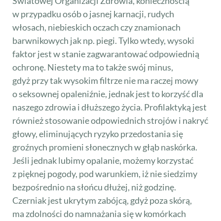
Światowej Organizacji Zdrowia, koniecznością
w przypadku osób o jasnej karnacji, rudych
włosach, niebieskich oczach czy znamionach
barwnikowych jak np. piegi. Tylko wtedy, wysoki
faktor jest w stanie zagwarantować odpowiednią
ochronę. Niestety ma to także swój minus,
gdyż przy tak wysokim filtrze nie ma raczej mowy
o seksownej opaleniźnie, jednak jest to korzyść dla
naszego zdrowia i dłuższego życia. Profilaktyką jest
również stosowanie odpowiednich strojów i nakryć
głowy, eliminujących ryzyko przedostania się
groźnych promieni słonecznych w głąb naskórka.
Jeśli jednak lubimy opalanie, możemy korzystać
z pięknej pogody, pod warunkiem, iż nie siedzimy
bezpośrednio na słońcu dłużej, niż godzinę.
Czerniak jest ukrytym zabójcą, gdyż poza skórą,
ma zdolności do namnażania się w komórkach