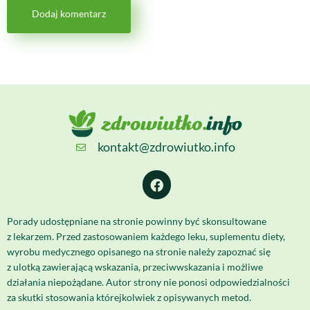
kontakt@zdrowiutko.info
Porady udostępniane na stronie powinny być skonsultowane
z lekarzem. Przed zastosowaniem każdego leku, suplementu diety,
wyrobu medycznego opisanego na stronie należy zapoznać się
z ulotką zawierającą wskazania, przeciwwskazania i możliwe
działania niepożądane. Autor strony nie ponosi odpowiedzialności
za skutki stosowania którejkolwiek z opisywanych metod.