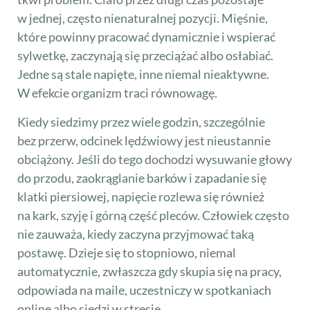
w jednej, często nienaturalnej pozycji. Mięśnie,
które powinny pracować dynamicznie i wspierać
sylwetkę, zaczynają się przeciążać albo osłabiać.
Jedne są stale napięte, inne niemal nieaktywne.
W efekcie organizm traci równowagę.
Kiedy siedzimy przez wiele godzin, szczególnie
bez przerw, odcinek lędźwiowy jest nieustannie
obciążony. Jeśli do tego dochodzi wysuwanie głowy
do przodu, zaokrąglanie barków i zapadanie się
klatki piersiowej, napięcie rozlewa się również
na kark, szyję i górną część pleców. Człowiek często
nie zauważa, kiedy zaczyna przyjmować taką
postawę. Dzieje się to stopniowo, niemal
automatycznie, zwłaszcza gdy skupia się na pracy,
odpowiada na maile, uczestniczy w spotkaniach
online albo siedzi w stresie.