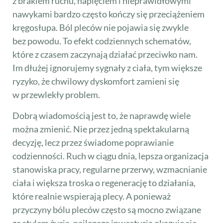
z brakiem ruchu, napięciem i nieprawidłowymi
nawykami bardzo często kończy się przeciążeniem
kręgosłupa. Ból pleców nie pojawia się zwykle
bez powodu. To efekt codziennych schematów,
które z czasem zaczynają działać przeciwko nam.
Im dłużej ignorujemy sygnały z ciała, tym większe
ryzyko, że chwilowy dyskomfort zamieni się
w przewlekły problem.
Dobrą wiadomością jest to, że naprawdę wiele
można zmienić. Nie przez jedną spektakularną
decyzję, lecz przez świadome poprawianie
codzienności. Ruch w ciągu dnia, lepsza organizacja
stanowiska pracy, regularne przerwy, wzmacnianie
ciała i większa troska o regenerację to działania,
które realnie wspierają plecy. A ponieważ
przyczyny bólu pleców często są mocno związane
ze stylem życia, najlepszą inwestycją okazuje się