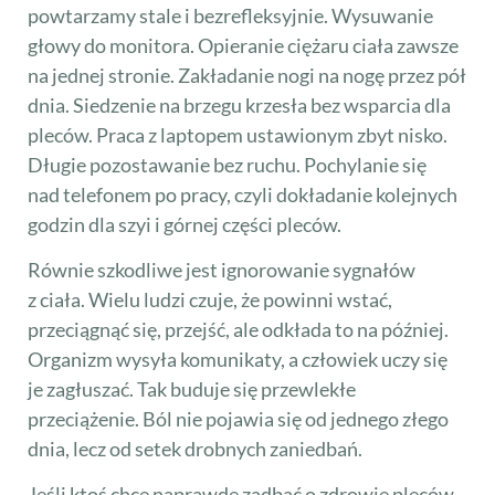
powtarzamy stale i bezrefleksyjnie. Wysuwanie
głowy do monitora. Opieranie ciężaru ciała zawsze
na jednej stronie. Zakładanie nogi na nogę przez pół
dnia. Siedzenie na brzegu krzesła bez wsparcia dla
pleców. Praca z laptopem ustawionym zbyt nisko.
Długie pozostawanie bez ruchu. Pochylanie się
nad telefonem po pracy, czyli dokładanie kolejnych
godzin dla szyi i górnej części pleców.
Równie szkodliwe jest ignorowanie sygnałów
z ciała. Wielu ludzi czuje, że powinni wstać,
przeciągnąć się, przejść, ale odkłada to na później.
Organizm wysyła komunikaty, a człowiek uczy się
je zagłuszać. Tak buduje się przewlekłe
przeciążenie. Ból nie pojawia się od jednego złego
dnia, lecz od setek drobnych zaniedbań.
Jeśli ktoś chce naprawdę zadbać o zdrowie pleców,