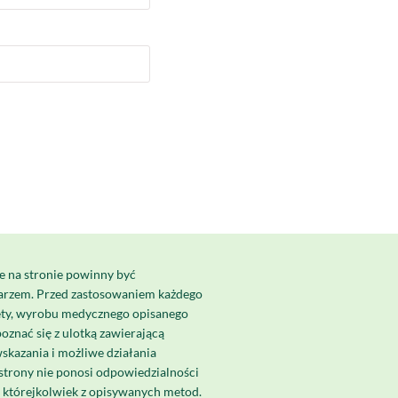
e na stronie powinny być
karzem. Przed zastosowaniem każdego
ety, wyrobu medycznego opisanego
poznać się z ulotką zawierającą
skazania i możliwe działania
strony nie ponosi odpowiedzialności
a którejkolwiek z opisywanych metod.