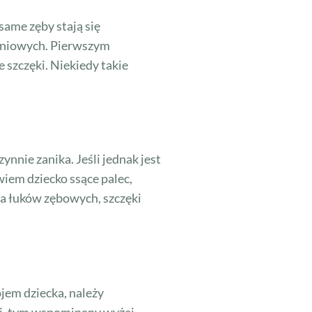
same zęby stają się
oniowych. Pierwszym
 szczęki. Niekiedy takie
nnie zanika. Jeśli jednak jest
iem dziecko ssące palec,
a łuków zębowych, szczęki
jem dziecka, należy
ki, tym wspominany wyżej