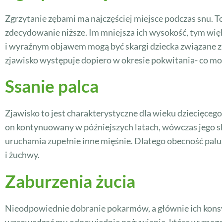
Zgrzytanie zębami ma najczęściej miejsce podczas snu. To 
zdecydowanie niższe. Im mniejsza ich wysokość, tym w
i wyraźnym objawem mogą być skargi dziecka związane z 
zjawisko występuje dopiero w okresie pokwitania- co moż
Ssanie palca
Zjawisko to jest charakterystyczne dla wieku dziecięcego
on kontynuowany w późniejszych latach, wówczas jego s
uruchamia zupełnie inne mięśnie. Dlatego obecność pal
i żuchwy.
Zaburzenia żucia
Nieodpowiednie dobranie pokarmów, a głównie ich konsy
wprowadzać mu odpowiednie pożywienie, które wymaga od