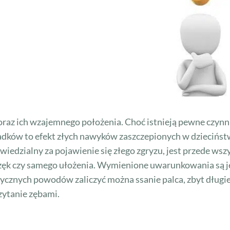
az ich wzajemnego położenia. Choć istnieją pewne czynni
padków to efekt złych nawyków zaszczepionych w dziecińst
edzialny za pojawienie się złego zgryzu, jest przede wsz
zczęk czy samego ułożenia. Wymienione uwarunkowania są 
cznych powodów zaliczyć można ssanie palca, zbyt długie
zytanie zębami.