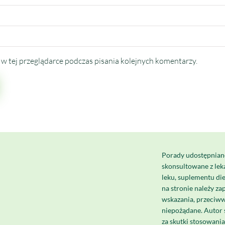
w tej przeglądarce podczas pisania kolejnych komentarzy.
Porady udostępnian
skonsultowane z le
leku, suplementu di
na stronie należy za
wskazania, przeciww
niepożądane. Autor 
za skutki stosowani