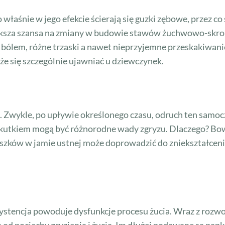
właśnie w jego efekcie ścierają się guzki zębowe, przez co 
iększa szansa na zmiany w budowie stawów żuchwowo-skr
bólem, różne trzaski a nawet nieprzyjemne przeskakiwanie
e się szczególnie ujawniać u dziewczynek.
. Zwykle, po upływie określonego czasu, odruch ten samoczy
kutkiem mogą być różnorodne wady zgryzu. Dlaczego? Bow
uszków w jamie ustnej może doprowadzić do zniekształceni
stencja powoduje dysfunkcje procesu żucia. Wraz z rozwo
 pociechy gryzienia i żucia. Im dłużej podawane są pap