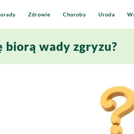
orady
Zdrowie
Choroby
Uroda
Ws
ę biorą wady zgryzu?