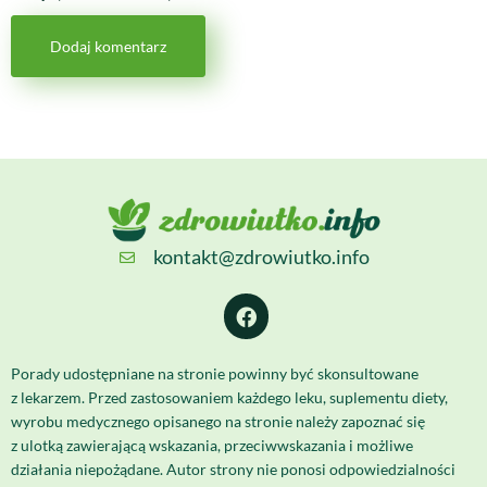
kontakt@zdrowiutko.info
Porady udostępniane na stronie powinny być skonsultowane
z lekarzem. Przed zastosowaniem każdego leku, suplementu diety,
wyrobu medycznego opisanego na stronie należy zapoznać się
z ulotką zawierającą wskazania, przeciwwskazania i możliwe
działania niepożądane. Autor strony nie ponosi odpowiedzialności