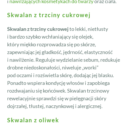
i
nawilżających kosmetykach do twarzy
oraz ciała.
Skwalan z trzciny cukrowej
Skwalan z trzciny cukrowej
to lekki, nietłusty
i bardzo szybko wchłaniający się olejek,
który miękko rozprowadza się po skórze,
zapewniając jej gładkość, jędrność, elastyczność
i nawilżenie. Reguluje wydzielanie sebum, redukuje
drobne niedoskonałości, niweluje „worki”
pod oczami i rozświetla skórę, dodając jej blasku.
Ponadto wspiera kondycję włosów i zapobiega
rozdwajaniu się końcówek. Skwalan trzcinowy
rewelacyjnie sprawdzi się w pielęgnacji skóry
dojrzałej, tłustej, naczynkowej i alergicznej.
Skwalan z oliwek