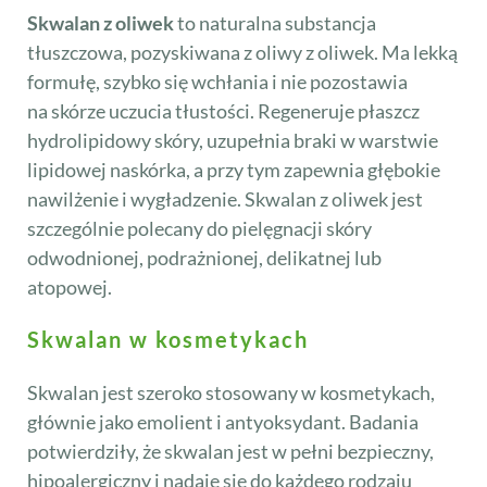
Skwalan z oliwek
to naturalna substancja
tłuszczowa, pozyskiwana z oliwy z oliwek. Ma lekką
formułę, szybko się wchłania i nie pozostawia
na skórze uczucia tłustości. Regeneruje płaszcz
hydrolipidowy skóry, uzupełnia braki w warstwie
lipidowej naskórka, a przy tym zapewnia głębokie
nawilżenie i wygładzenie. Skwalan z oliwek jest
szczególnie polecany do pielęgnacji skóry
odwodnionej, podrażnionej, delikatnej lub
atopowej.
Skwalan w kosmetykach
Skwalan jest szeroko stosowany w kosmetykach,
głównie jako emolient i antyoksydant. Badania
potwierdziły, że skwalan jest w pełni bezpieczny,
hipoalergiczny i nadaje się do każdego rodzaju