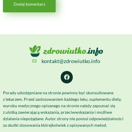
kontakt@zdrowiutko.info
Porady udostępniane na stronie powinny być skonsultowane
z lekarzem. Przed zastosowaniem każdego leku, suplementu diety,
wyrobu medycznego opisanego na stronie należy zapoznać się
z ulotką zawierającą wskazania, przeciwwskazania i możliwe
działania niepożądane. Autor strony nie ponosi odpowiedzialności
za skutki stosowania którejkolwiek z opisywanych metod.