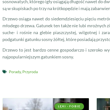
sosnowatych, którego igły osiągają długość nawet do dwu
są w skupiskach po trzy na krótkopędzie i mają zabarwie
Drzewo osiąga nawet do siedemdziesięciu pięciu metrów
młodego drzewa. Gatunek ten także nie lubi mroźnych z
suche- i rośnie na glebie piaszczystej, wilgotnej i za
podgatunki gatunku sosny żółtej, które posiadają przy
Drzewo to jest bardzo cenne gospodarczo i szeroko wy
najpopularniejszym gatunkiem sosny.
Porady
,
Przyroda
LĘKI - FOBIE