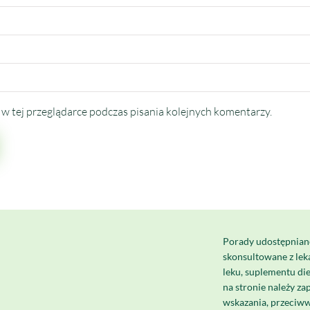
w tej przeglądarce podczas pisania kolejnych komentarzy.
Porady udostępnian
skonsultowane z le
leku, suplementu di
na stronie należy za
wskazania, przeciww