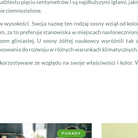
dziestu pięciu centymetrów i są najdłuższymi igłami, jakie
nie ciemnozielone.
 wysokości. Swoja nazwę ten rodzaj sosny wziął od koloru
im, za to preferuje stanowiska w miejscach nasłonecznion
razem gliniastej. U sosny żółtej naukowcy wyróżnili tak 
stosowania do rozwoju w różnych warunkach klimatycznych.
korzystywane ze względu na swoje właściwości i kolor. 
PORADY