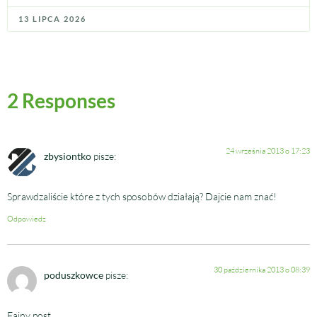
13 LIPCA 2026
2 Responses
24 września 2013 o 17:23
zbysiontko
pisze:
Sprawdzaliście które z tych sposobów działają? Dajcie nam znać!
Odpowiedz
30 października 2013 o 08:39
poduszkowce
pisze:
Fajny post.