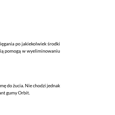
ięgania po jakiekolwiek środki
ością pomogą w wyeliminowaniu
mę do żucia. Nie chodzi jednak
ant gumy Orbit.