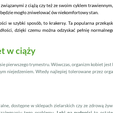
 związanymi z ciążą czy też ze swoim cyklem trawiennym,
, będzie mogło zniwelować ów niekomfortowy stan.
ci w szybki sposób, to krakersy. Ta popularna przekąsk
dłości, dzięki czemu można odzyskać pełnię normalneg
t w ciąży
sie pierwszego trymestru. Wówczas, organizm kobiet jest
tym niejedzeniem. Wtedy najlepiej tolerowane przez org
ralne, dostępne w sklepach zielarskich czy ze zdrową ży
w zażegnaniu tego problemu.
Leki na nudności
to ostate