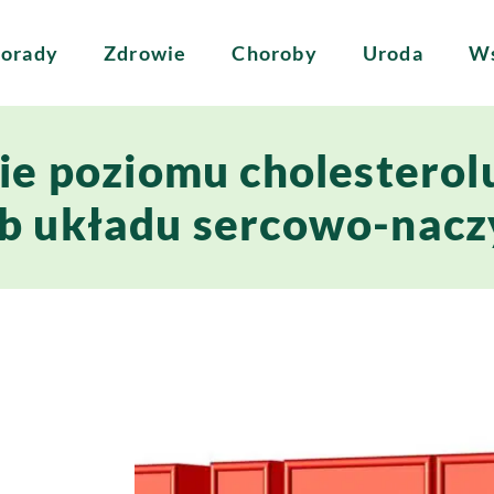
orady
Zdrowie
Choroby
Uroda
Ws
ie poziomu cholesterol
rób układu sercowo-nac