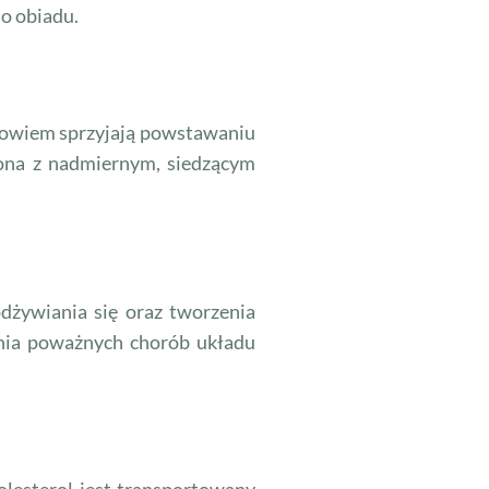
do obiadu.
 bowiem sprzyjają powstawaniu
zona z nadmiernym, siedzącym
dżywiania się oraz tworzenia
enia poważnych chorób układu
olesterol jest transportowany