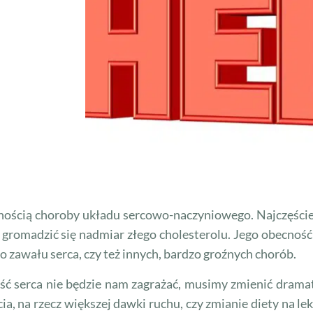
wnością choroby układu sercowo-naczyniowego. Najczęśc
na gromadzić się nadmiar złego cholesterolu. Jego obecno
zawału serca, czy też innych, bardzo groźnych chorób.
ść serca nie będzie nam zagrażać, musimy zmienić drama
ia, na rzecz większej dawki ruchu, czy zmianie diety na le