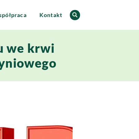
półpraca
Kontakt
u we krwi
zyniowego