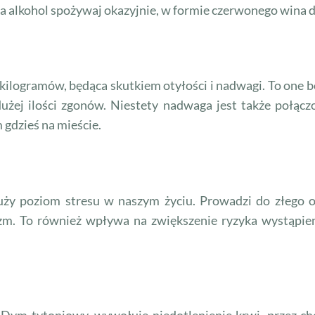
 a alkohol spożywaj okazyjnie, w formie czerwonego wina 
ć kilogramów, będąca skutkiem otyłości i nadwagi. To one
użej ilości zgonów. Niestety nadwaga jest także połąc
m gdzieś na mieście.
ży poziom stresu w naszym życiu. Prowadzi do złego o
izm. To również wpływa na zwiększenie ryzyka wystąpi
 Dym tytoniowy, wywołuje niedotlenienie krwi, przez ch