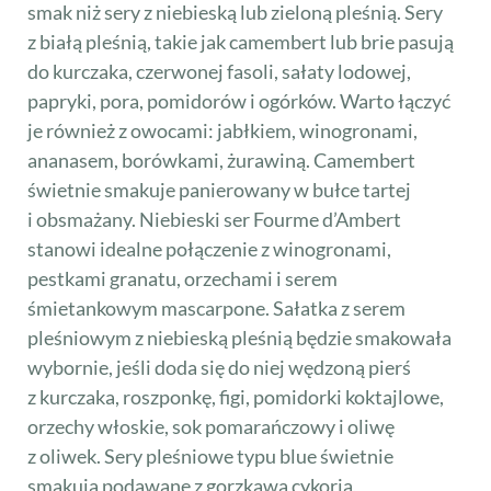
smak niż sery z niebieską lub zieloną pleśnią. Sery
z białą pleśnią, takie jak camembert lub brie pasują
do kurczaka, czerwonej fasoli, sałaty lodowej,
papryki, pora, pomidorów i ogórków. Warto łączyć
je również z owocami: jabłkiem, winogronami,
ananasem, borówkami, żurawiną. Camembert
świetnie smakuje panierowany w bułce tartej
i obsmażany. Niebieski ser Fourme d’Ambert
stanowi idealne połączenie z winogronami,
pestkami granatu, orzechami i serem
śmietankowym mascarpone. Sałatka z serem
pleśniowym z niebieską pleśnią będzie smakowała
wybornie, jeśli doda się do niej wędzoną pierś
z kurczaka, roszponkę, figi, pomidorki koktajlowe,
orzechy włoskie, sok pomarańczowy i oliwę
z oliwek. Sery pleśniowe typu blue świetnie
smakują podawane z gorzkawą cykorią,