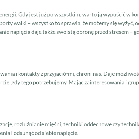
 energii. Gdy jest już po wszystkim, warto ją wypuścić w 
 sporty walki – wszystko to sprawia, że możemy się wyżyć,
anie napięcia daje także swoistą obronę przed stresem – 
owania i kontakty z przyjaciółmi, chroni nas. Daje możliwo
e, gdy tego potrzebujemy. Mając zainteresowania i grupę 
izacje, rozluźnianie mięśni, techniki oddechowe czy techni
nia i odsunąć od siebie napięcie.