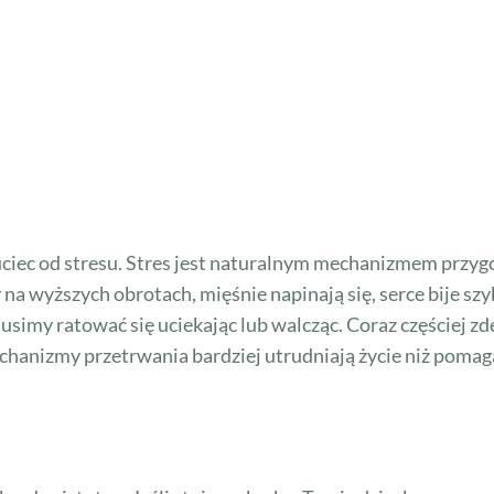
 uciec od stresu. Stres jest naturalnym mechanizmem przy
a wyższych obrotach, mięśnie napinają się, serce bije szyb
simy ratować się uciekając lub walcząc. Coraz częściej
anizmy przetrwania bardziej utrudniają życie niż pomagaj