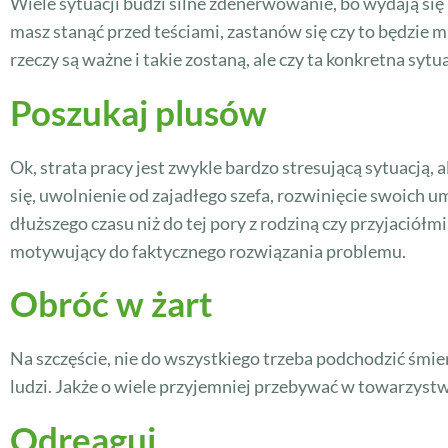
Wiele sytuacji budzi silne zdenerwowanie, bo wydają się b
masz stanąć przed teściami, zastanów się czy to będzie mi
rzeczy są ważne i takie zostaną, ale czy ta konkretna syt
Poszukaj plusów
Ok, strata pracy jest zwykle bardzo stresującą sytuacją,
się, uwolnienie od zajadłego szefa, rozwinięcie swoich 
dłuższego czasu niż do tej pory z rodziną czy przyjaciółm
motywujący do faktycznego rozwiązania problemu.
Obróć w żart
Na szczęście, nie do wszystkiego trzeba podchodzić śmier
ludzi. Jakże o wiele przyjemniej przebywać w towarzystwi
Odreaguj