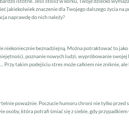
ardzo istotne. Jeśli stoisz w korku, Twoje dziecko wymazał
eć jakiekolwiek znaczenie dla Twojego dalszego życia na pr
uacja naprawdę do nich należy?
 ale niekoniecznie beznadziejną. Można potraktować to jak
umiejętności, poznanie nowych ludzi, wypróbowanie swojej
i… Przy takim podejściu stres może całkiem nie zniknie, ale 
telnie poważnie. Poczucie humoru chroni nie tylko przed s
e osoby, która potrafi śmiać się z siebie, gdy przypadkiem 