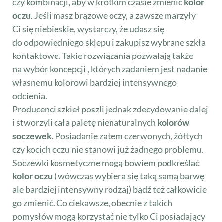
czy kombinacji, aby w krótkim czasie zmienić
kolor
oczu
. Jeśli masz brązowe oczy, a zawsze marzyły
Ci się niebieskie, wystarczy, że udasz się
do odpowiedniego sklepu i zakupisz wybrane szkła
kontaktowe. Takie rozwiązania pozwalają także
na wybór koncepcji , których zadaniem jest nadanie
własnemu kolorowi bardziej intensywnego
odcienia.
Producenci szkieł poszli jednak zdecydowanie dalej
i stworzyli cała paletę nienaturalnych
kolorów
soczewek
. Posiadanie zatem czerwonych, żółtych
czy kocich oczu nie stanowi już żadnego problemu.
Soczewki kosmetyczne mogą bowiem podkreślać
kolor oczu
( wówczas wybiera się taką samą barwę
ale bardziej intensywny rodzaj) bądź też całkowicie
go zmienić. Co ciekawsze, obecnie z takich
pomysłów mogą korzystać nie tylko Ci posiadający