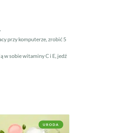
y
acy przy komputerze, zrobić 5
 w sobie witaminy C i E, jedź
URODA