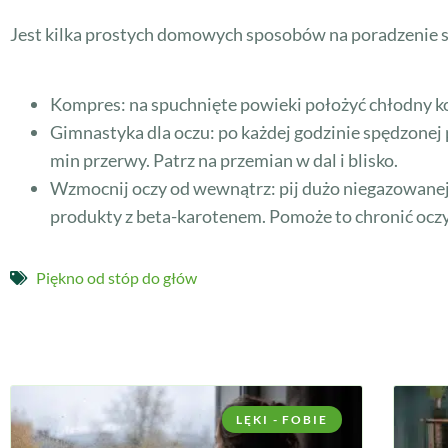
Jest kilka prostych domowych sposobów na poradzenie so
Kompres: na spuchnięte powieki położyć chłodny ko
Gimnastyka dla oczu: po każdej godzinie spędzonej 
min przerwy. Patrz na przemian w dal i blisko.
Wzmocnij oczy od wewnątrz: pij dużo niegazowanej 
produkty z beta-karotenem. Pomoże to chronić ocz
Piękno od stóp do głów
LĘKI - FOBIE