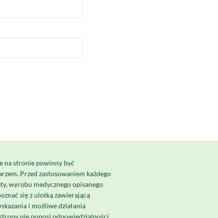
e na stronie powinny być
karzem. Przed zastosowaniem każdego
ety, wyrobu medycznego opisanego
poznać się z ulotką zawierającą
skazania i możliwe działania
strony nie ponosi odpowiedzialności