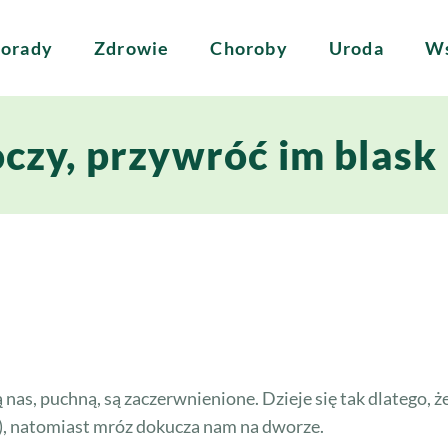
orady
Zdrowie
Choroby
Uroda
Ws
oczy, przywróć im blask
as, puchną, są zaczerwnienione. Dzieje się tak dlatego, ż
), natomiast mróz dokucza nam na dworze.