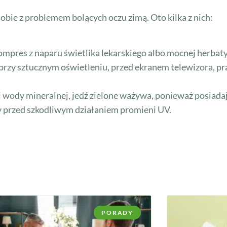
bie z problemem bolących oczu zimą. Oto kilka z nich:
mpres z naparu świetlika lekarskiego albo mocnej herbat
przy sztucznym oświetleniu, przed ekranem telewizora, pr
wody mineralnej, jedź zielone ważywa, ponieważ posiadają
y przed szkodliwym działaniem promieni UV.
PORADY