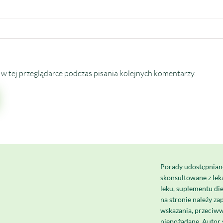
w tej przeglądarce podczas pisania kolejnych komentarzy.
Porady udostępnian
skonsultowane z le
leku, suplementu di
na stronie należy za
wskazania, przeciww
niepożądane. Autor 