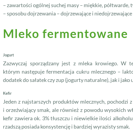
– zawartości ogólnej suchej masy – miękkie, półtwarde, 
– sposobu dojrzewania – dojrzewające i niedojrzewające
Mleko fermentowane
Jogurt
Zazwyczaj sporządzany jest z mleka krowiego. W te
którym następuje fermentacja cukru mlecznego – lak
dodatek do sałatek czy zup (jogurty naturalne), jak i jako
Kefir
Jeden z najstarszych produktów mlecznych, pochodzi z
i orzeźwiający smak, ale również z powodu wysokich 
kefir zawiera ok. 3% tłuszczu i niewielkie ilości alkoh
rzadszą posiada konsystencję i bardziej wyrazisty smak.