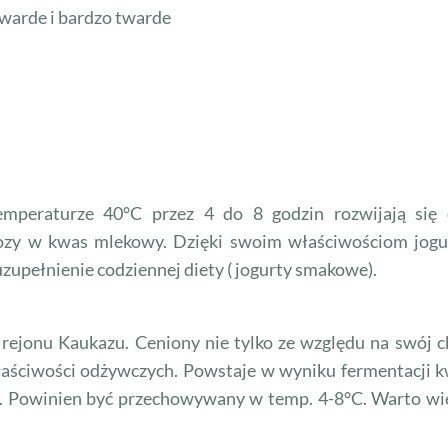
twarde i bardzo twarde
mperaturze 40°C przez 4 do 8 godzin rozwijają się d
tozy w kwas mlekowy. Dzięki swoim właściwościom jogu
 uzupełnienie codziennej diety ( jogurty smakowe).
 rejonu Kaukazu. Ceniony nie tylko ze względu na swój 
właściwości odżywczych. Powstaje w wyniku fermentacji
olu. Powinien być przechowywany w temp. 4-8°C. Warto wied