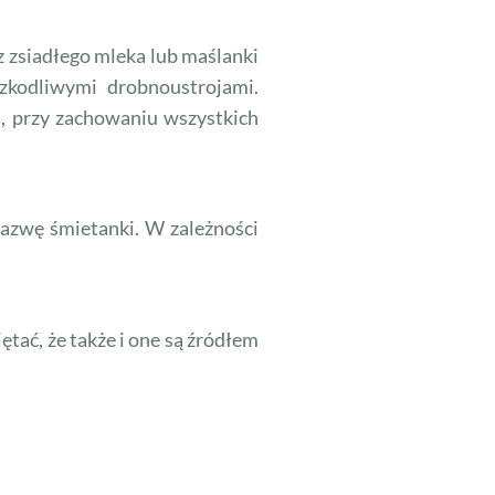
z zsiadłego mleka lub maślanki
zkodliwymi drobnoustrojami.
, przy zachowaniu wszystkich
azwę śmietanki. W zależności
ętać, że także i one są źródłem