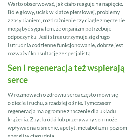
Warto obserwować, jak ciało reaguje na napięcie.
Bóle głowy, ucisk w klatce piersiowej, problemy
z zasypianiem, rozdrażnienie czy ciągłe zmęczenie
mogą być sygnałem, że organizm potrzebuje
odpoczynku. Jeśli stres utrzymuje się długo
i utrudnia codzienne funkcjonowanie, dobrze jest
rozważyć konsultację ze specjalistą.
Sen i regeneracja też wspierają
serce
W rozmowach o zdrowiu serca często mówi się
o diecie i ruchu, a rzadziej o śnie. Tymczasem
regeneracja ma ogromne znaczenie dla układu
krążenia. Zbyt krótki lub przerywany sen może
wpływać na ciśnienie, apetyt, metabolizm i poziom
energii w ciągu dnia.