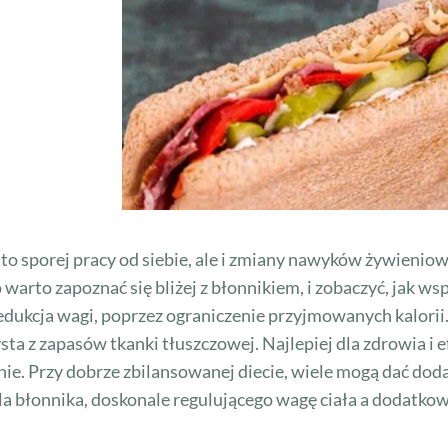
o sporej pracy od siebie, ale i zmiany nawyków żywienio
 warto zapoznać się bliżej z błonnikiem, i zobaczyć, jak w
edukcja wagi, poprzez ograniczenie przyjmowanych kalori
sta z zapasów tkanki tłuszczowej. Najlepiej dla zdrowia i 
. Przy dobrze zbilansowanej diecie, wiele mogą dać doda
ola błonnika, doskonale regulującego wagę ciała a dodatk