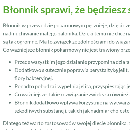
Błonnik sprawi, że będziesz 
Błonnik w przewodzie pokarmowym pęcznieje, dzięki cze
nadmuchiwanie małego balonika. Dzięki temu nie chce nam 
są tak ogromne. Ma to związek ze zdolnościami do wiąza
Co ważniejsze błonnik pokarmowy nie jest trawiony przez
Przede wszystkim jego działanie przypomina działa
Dodatkowo skutecznie poprawia perystaltykę jelit, 
flory bakteryjnej.
Ponadto pobudza i wypełnia jelita, przyspieszając j
Co ważniejsze, takie rozwiązanie zwiększa również
Błonnik dodatkowo wpływa korzystnie na wytwarz
szkodliwych substancji, takich jak nadmiar cholest
Dlatego też warto zastosować w swojej diecie błonnika,