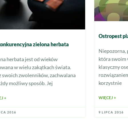
Ostropest pl
onkurencyjna zielona herbata
Niepozorna, 
która swoim
ona herbata jest od wieków
klasyczny ose
owana w wielu zakątkach świata.
rozwiązanie
z swoich zwolenników, zachwalana
korzystnie
ażdy możliwy sposób. Jej
WIĘCEJ +
J +
PCA 2016
9 LIPCA 2016