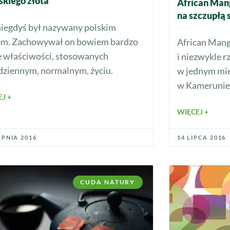
lskiego złota
African Man
na szczupłą 
niegdyś był nazywany polskim
em. Zachowywał on bowiem bardzo
African Mang
e właściwości, stosowanych
i niezwykle r
dziennym, normalnym, życiu.
w jednym mie
w Kamerunie.
J +
WIĘCEJ +
RPNIA 2016
14 LIPCA 2016
CUDA NATURY