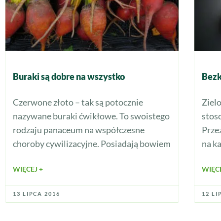
Buraki są dobre na wszystko
Bezk
Czerwone złoto – tak są potocznie
Ziel
nazywane buraki ćwikłowe. To swoistego
stos
rodzaju panaceum na współczesne
Prze
choroby cywilizacyjne. Posiadają bowiem
na k
WIĘCEJ +
WIĘCE
13 LIPCA 2016
12 LI