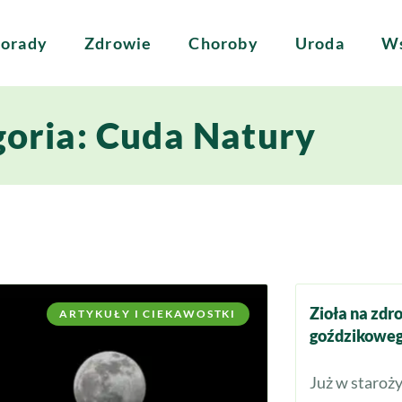
orady
Zdrowie
Choroby
Uroda
Ws
oria: Cuda Natury
Zioła na zdr
ARTYKUŁY I CIEKAWOSTKI
goździkowe
Już w staroż