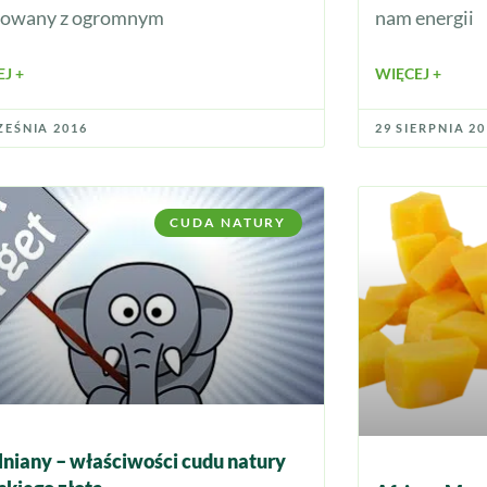
towany z ogromnym
nam energii
J +
WIĘCEJ +
ZEŚNIA 2016
29 SIERPNIA 2
CUDA NATURY
 lniany – właściwości cudu natury