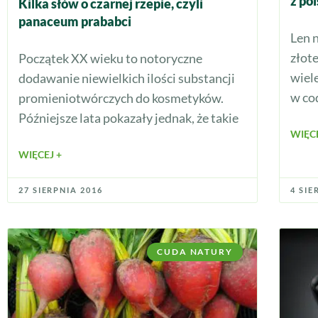
z po
Kilka słów o czarnej rzepie, czyli
panaceum prababci
Len 
złot
Początek XX wieku to notoryczne
wiel
dodawanie niewielkich ilości substancji
w co
promieniotwórczych do kosmetyków.
Późniejsze lata pokazały jednak, że takie
WIĘCE
WIĘCEJ +
27 SIERPNIA 2016
4 SIE
CUDA NATURY