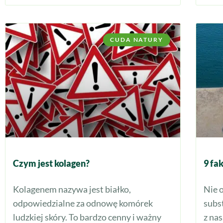
CUDA NATURY
Czym jest kolagen?
9 fa
Kolagenem nazywa jest białko,
Nie 
odpowiedzialne za odnowę komórek
subs
ludzkiej skóry. To bardzo cenny i ważny
z na