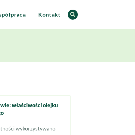
półpraca
Kontakt
owie: właściwości olejku
go
ytności wykorzystywano