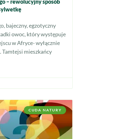
go – rewolucyjny sposób
sylwetkę
o, bajeczny, egzotyczny
zadki owoc, który występuje
jscu w Afryce- wyłącznie
 Tamtejsi mieszkańcy
CUDA NATURY