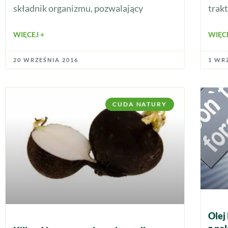
składnik organizmu, pozwalający
trak
WIĘCEJ +
WIĘCE
20 WRZEŚNIA 2016
1 WR
CUDA NATURY
Olej