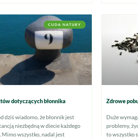
CUDA NATURY
któw dotyczących błonnika
Zdrowe pobud
od dziś wiadomo, że błonnik jest
Duże wymagan
tancją niezbędną w diecie każdego
problemy, życ
s. Mimo wszystko, nadal jest
to wszystko s