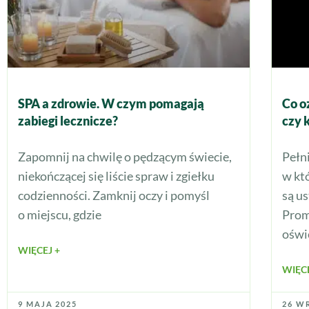
SPA a zdrowie. W czym pomagają
Co o
zabiegi lecznicze?
czy 
Zapomnij na chwilę o pędzącym świecie,
Pełn
niekończącej się liście spraw i zgiełku
w kt
codzienności. Zamknij oczy i pomyśl
są u
o miejscu, gdzie
Prom
oświ
WIĘCEJ +
WIĘCE
9 MAJA 2025
26 W