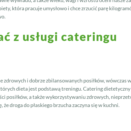
tawie wywiadu, a także wieku, wagi i wzrostu oceni nasze 
iety, która pracuje umysłowo i chce zrzucić parę kilogramó
wo.
ć z usługi cateringu
nie zdrowych i dobrze zbilansowanych posiłków, wówczas w
 których dieta jest podstawą treningu. Catering dietetycz
ści posiłków, a także wykorzystywaniu zdrowych, nieprz
, że droga do płaskiego brzucha zaczyna się w kuchni.