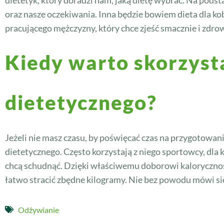
dietetyk, który doradzi nam, jaką dietę wybrać. Na pods
oraz nasze oczekiwania. Inna będzie bowiem dieta dla kob
pracującego mężczyzny, który chce zjeść smacznie i zdro
Kiedy warto skorzysta
dietetycznego?
Jeżeli nie masz czasu, by poświęcać czas na przygotowa
dietetycznego. Często korzystają z niego sportowcy, dla
chcą schudnąć. Dzięki właściwemu doborowi kaloryczno
łatwo stracić zbędne kilogramy. Nie bez powodu mówi się
Odżywianie