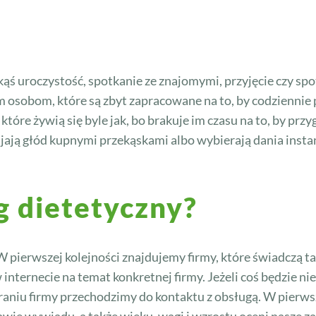
ś uroczystość, spotkanie ze znajomymi, przyjęcie czy spo
 osobom, które są zbyt zapracowane na to, by codzienni
 które żywią się byle jak, bo brakuje im czasu na to, by pr
abijają głód kupnymi przekąskami albo wybierają dania ins
g dietetyczny?
W pierwszej kolejności znajdujemy firmy, które świadczą ta
nternecie na temat konkretnej firmy. Jeżeli coś będzie nie
raniu firmy przechodzimy do kontaktu z obsługą. W pierwsz