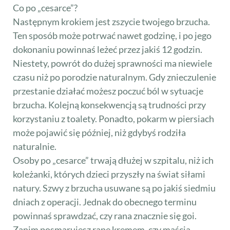
Co po „cesarce”?
Następnym krokiem jest zszycie twojego brzucha.
Ten sposób może potrwać nawet godzinę, i po jego
dokonaniu powinnaś leżeć przez jakiś 12 godzin.
Niestety, powrót do dużej sprawności ma niewiele
czasu niż po porodzie naturalnym. Gdy znieczulenie
przestanie działać możesz poczuć ból w sytuacje
brzucha. Kolejną konsekwencją są trudności przy
korzystaniu z toalety. Ponadto, pokarm w piersiach
może pojawić się później, niż gdybyś rodziła
naturalnie.
Osoby po „cesarce” trwają dłużej w szpitalu, niż ich
koleżanki, których dzieci przyszły na świat siłami
natury. Szwy z brzucha usuwane są po jakiś siedmiu
dniach z operacji. Jednak do obecnego terminu
powinnaś sprawdzać, czy rana znacznie się goi.
Zanim posmarujesz ranę kremem, czy maścią