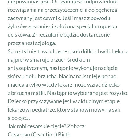
nie powinnaś jeść. Otrzymujesz i odpowiednie
rozwiązania na przeczyszczenie, a do pęcherza
zaczynany jest cewnik. Jeśli masz z powodu
żylaków zostanie ci założona specjalna opaska
uciskowa. Znieczulenie będzie dostarczone
przez anestezjologa.
Sam styl nie trwa długo – około kilku chwili. Lekarz
najpierw smaruje brzuch środkiem
antyseptycznym, następnie wykonuje nacięcie
skóry u dołu brzucha. Nacinana istnieje ponad
macica a tylko wtedy lekarz może wziąć dziecko
z brzucha matki. Następnie wybierane jest łożysko.
Dziecko przykazywane jest w aktualnym etapie
lekarzowi pediatrze, który stanowi nowy na sali,
a po ojcu.
Jak robi cesarskie cięcie? Zobacz:
Cesarean (C-section) Birth