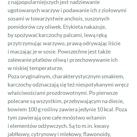
z najpopularniejszych jest nadziewanie
ugotowanych warzyw i podawanie ich z ziołowymi
sosami w towarzystwie anchois, suszonych
pomidorów czy oliwek. Etykieta nakazuje,
by spożywać karczochy palcami, lewą ręką
przytrzymując warzywo, prawą odrywając liście
i maczając je w sosie. Powszechne jest także
zalewanie płatków oliwą i przechowywanie ich
w niskiej temperaturze.
Poza oryginalnym, charakterystycznym smakiem,
karczochy odznaczają się też niespotykanymi wręcz
właściwościami prozdrowotnymi. Po pierwsze
polecane są wszystkim, przebywającym na diecie,
bowiem 100 g rośliny zawiera jedynie 10 kcal. Poza
tym zawierają one całe mnóstwo witamin
i elementów odżywczych. Są to m.in. kwasy
jabłkowy, cytrynowy i mlekowy, flawonoidy,