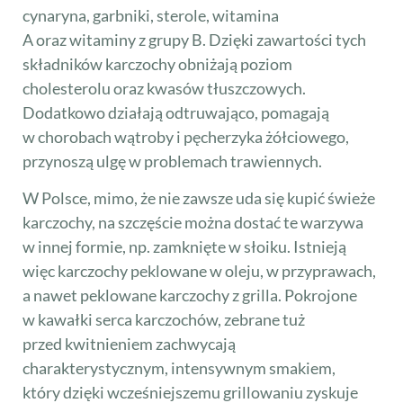
cynaryna, garbniki, sterole, witamina
A oraz witaminy z grupy B. Dzięki zawartości tych
składników karczochy obniżają poziom
cholesterolu oraz kwasów tłuszczowych.
Dodatkowo działają odtruwająco, pomagają
w chorobach wątroby i pęcherzyka żółciowego,
przynoszą ulgę w problemach trawiennych.
W Polsce, mimo, że nie zawsze uda się kupić świeże
karczochy, na szczęście można dostać te warzywa
w innej formie, np. zamknięte w słoiku. Istnieją
więc karczochy peklowane w oleju, w przyprawach,
a nawet peklowane karczochy z grilla. Pokrojone
w kawałki serca karczochów, zebrane tuż
przed kwitnieniem zachwycają
charakterystycznym, intensywnym smakiem,
który dzięki wcześniejszemu grillowaniu zyskuje