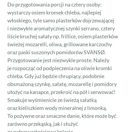
Do przygotowania porcji na cztery osoby:
wystarczy osiem kromek chleba, najlepiej
włoskiego, tyle samo plasterków dojrzewającej
i niezwykle aromatycznej szynki serrano, cztery
liście kruchej sałaty np. frillice, osiem plasterków
świeżej mozarelli, oliwa, grillowane karczochy
oraz paski suszonych pomidorów SVANSØ.
Przygotowanie jest niezwykle proste. Należy
je rozpocząć od podpieczenia na oliwie kromki
chleba. Gdy już będzie chrupiący, podobnie
obsmażoną szynkę, sałatę, mozarellę i pomidory
ułożyć na kanapce, przekroić na pół i serwować!
Smakuje wyśmienicie ze świeżą sałatką
oraz kieliszkiem wody mineralnej z limonką.
To pożywne oraz smaczne danie, które może być
zarówno przekąską, jak i służyć
za pełnowartościową kolację.