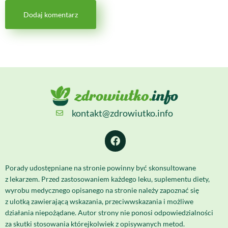
kontakt@zdrowiutko.info
Porady udostępniane na stronie powinny być skonsultowane
z lekarzem. Przed zastosowaniem każdego leku, suplementu diety,
wyrobu medycznego opisanego na stronie należy zapoznać się
z ulotką zawierającą wskazania, przeciwwskazania i możliwe
działania niepożądane. Autor strony nie ponosi odpowiedzialności
za skutki stosowania którejkolwiek z opisywanych metod.