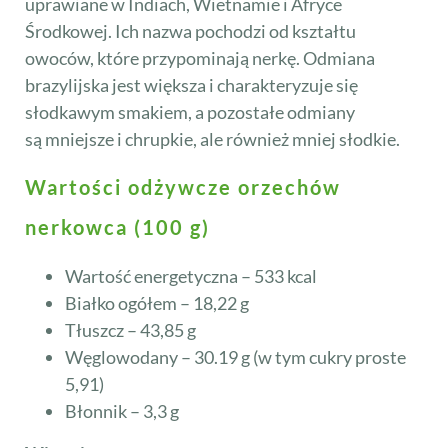
uprawiane w Indiach, Wietnamie i Afryce
Środkowej. Ich nazwa pochodzi od kształtu
owoców, które przypominają nerkę. Odmiana
brazylijska jest większa i charakteryzuje się
słodkawym smakiem, a pozostałe odmiany
są mniejsze i chrupkie, ale również mniej słodkie.
Wartości odżywcze orzechów
nerkowca (100 g)
Wartość energetyczna – 533 kcal
Białko ogółem – 18,22 g
Tłuszcz – 43,85 g
Węglowodany – 30.19 g (w tym cukry proste
5,91)
Błonnik – 3,3 g