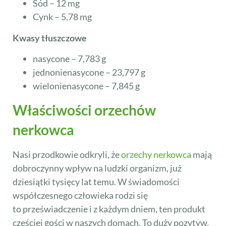
Sód – 12 mg
Cynk – 5,78 mg
Kwasy tłuszczowe
nasycone – 7,783 g
jednonienasycone – 23,797 g
wielonienasycone – 7,845 g
Właściwości orzechów
nerkowca
Nasi przodkowie odkryli, że
orzechy nerkowca
mają
dobroczynny wpływ na ludzki organizm, już
dziesiątki tysięcy lat temu. W świadomości
współczesnego człowieka rodzi się
to przeświadczenie i z każdym dniem, ten produkt
częściej gości w naszych domach. To duży pozytyw,