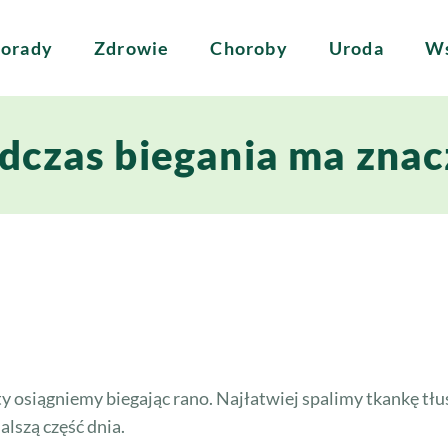
orady
Zdrowie
Choroby
Uroda
Ws
odczas biegania ma znac
ekty osiągniemy biegając rano. Najłatwiej spalimy tkankę t
lszą część dnia.