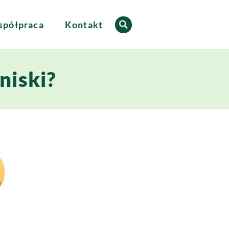
półpraca
Kontakt
niski?