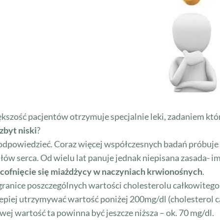
szość pacjentów otrzymuje specjalnie leki, zadaniem któr
zbyt niski
?
e odpowiedzieć. Coraz więcej współczesnych badań próbuje
 serca. Od wielu lat panuje jednak niepisana zasada- im 
 cofnięcie się miażdżycy w naczyniach krwionośnych
.
ranice poszczególnych wartości cholesterolu całkowitego
lepiej utrzymywać wartość poniżej 200mg/dl (cholesterol c
wej wartość ta powinna być jeszcze niższa – ok. 70 mg/dl.