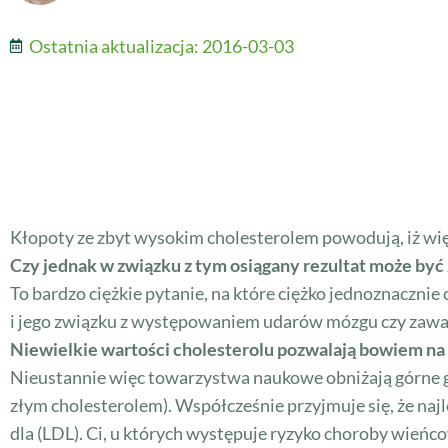
Ostatnia aktualizacja:
2016-03-03
Kłopoty ze zbyt wysokim cholesterolem powodują, iż więk
Czy jednak w związku z tym osiągany rezultat może być 
To bardzo ciężkie pytanie, na które ciężko jednoznaczni
i jego związku z występowaniem udarów mózgu czy zawałów
Niewielkie wartości cholesterolu pozwalają bowiem na
Nieustannie więc towarzystwa naukowe obniżają górne g
złym cholesterolem). Współcześnie przyjmuje się, że naj
dla (LDL). Ci, u których występuje ryzyko choroby wieńco