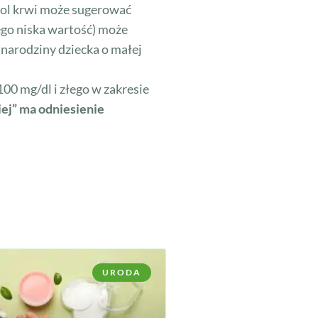
erol krwi może sugerować
jego niska wartość) może
 narodziny dziecka o małej
00 mg/dl i złego w zakresie
iej” ma odniesienie
URODA