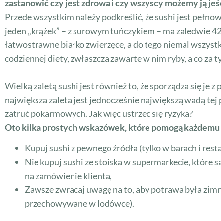
zastanowić czy jest zdrowa i czy wszyscy możemy ją jeś
Przede wszystkim należy podkreślić, że sushi jest pełnow
jeden „krążek” – z surowym tuńczykiem – ma zaledwie 42
łatwostrawne białko zwierzęce, a do tego niemal wszyst
codziennej diety, zwłaszcza zawarte w nim ryby, a co za 
Wielką zaletą sushi jest również to, że sporządza się je
największa zaleta jest jednocześnie największą wadą 
zatruć pokarmowych. Jak więc ustrzec się ryzyka?
Oto kilka prostych wskazówek, które pomogą każdemu 
Kupuj sushi z pewnego źródła (tylko w barach i resta
Nie kupuj sushi ze stoiska w supermarkecie, które 
na zamówienie klienta,
Zawsze zwracaj uwagę na to, aby potrawa była zimna
przechowywane w lodówce).