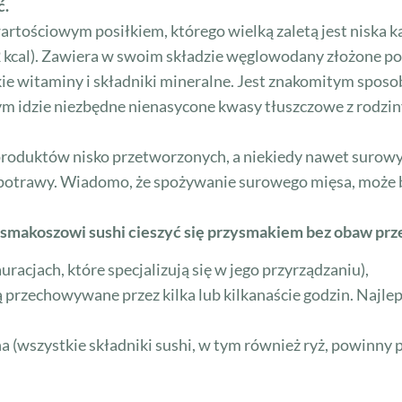
ć.
artościowym posiłkiem, którego wielką zaletą jest niska k
 kcal). Zawiera w swoim składzie węglowodany złożone po
kie witaminy i składniki mineralne. Jest znakomitym spos
tym idzie niezbędne nienasycone kwasy tłuszczowe z rodziny
 z produktów nisko przetworzonych, a niekiedy nawet surowy
tej potrawy. Wiadomo, że spożywanie surowego mięsa, mo
smakoszowi sushi cieszyć się przysmakiem bez obaw prz
uracjach, które specjalizują się w jego przyrządzaniu),
są przechowywane przez kilka lub kilkanaście godzin. Najle
 (wszystkie składniki sushi, w tym również ryż, powinny p