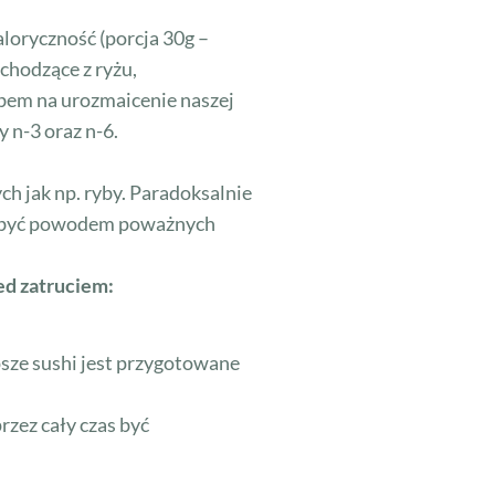
aloryczność (porcja 30g –
chodzące z ryżu,
obem na urozmaicenie naszej
 n-3 oraz n-6.
ch jak np. ryby. Paradoksalnie
że być powodem poważnych
ed zatruciem:
psze sushi jest przygotowane
rzez cały czas być