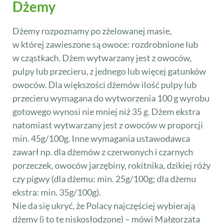
Dżemy
Dżemy rozpoznamy po zżelowanej masie,
w której zawieszone są owoce: rozdrobnione lub
w cząstkach. Dżem wytwarzany jest z owoców,
pulpy lub przecieru, z jednego lub więcej gatunków
owoców. Dla większości dżemów ilość pulpy lub
przecieru wymagana do wytworzenia 100 g wyrobu
gotowego wynosi nie mniej niż 35 g. Dżem ekstra
natomiast wytwarzany jest z owoców w proporcji
min. 45g/100g. Inne wymagania ustawodawca
zawarł np. dla dżemów z czerwonych i czarnych
porzeczek, owoców jarzębiny, rokitnika, dzikiej róży
czy pigwy (dla dżemu: min. 25g/100g; dla dżemu
ekstra: min. 35g/100g).
Nie da się ukryć, że Polacy najczęściej wybierają
dżemy (i to te niskosłodzone) – mówi Małgorzata