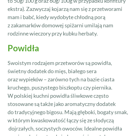
to 50g/100 g oraz 60g/100g w przypadku konfitury
ekstra). Zazwyczaj kojarzą nam się z przetworami
mam i babć, kiedy wydobyte chłodną porą
z zakamarków domowej spiżarni umilają nam
rodzinne wieczory przy kubku herbaty.
Powidła
Swoistym rodzajem przetworów są powidła,
świetny dodatek do mięs, białego sera
oraz wypieków – zarówno tych na bazie ciasta
kruchego, puszystego biszkoptu czy piernika.
W polskiej kuchni powidła śliwkowe często
stosowane są także jako aromatyczny dodatek
do tradycyjnego bigosu. Mają głęboki, bogaty smak,
w którym kwaskowatość łączy się ze słodyczą
dojrzałych, soczystych owoców. Idealne powidła