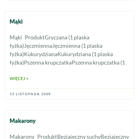
Mąki
Mąki ProduktGryczana (1 plaska
łyżka)JęczmiennaJęczmienna (1 plaska
łyżka)KukurydzianaKukurydziana (1 plaska
łyżka)Pszenna krupczatkaPszenna krupczatka (1
WIĘCEJ +
15 LISTOPADA 2009
Makarony
Makarony ProduktBezjajeczny suchyBezjajeczny