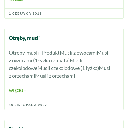
1 CZERWCA 2011
Otręby, musli
Otręby, musli ProduktMusli z owocamiMusli
z owocami (1 łyżka czubata)Musli
czekoladoweMusli czekoladowe (1 łyżka)Musli
z orzechamiMusli z orzechami
WIĘCEJ +
15 LISTOPADA 2009