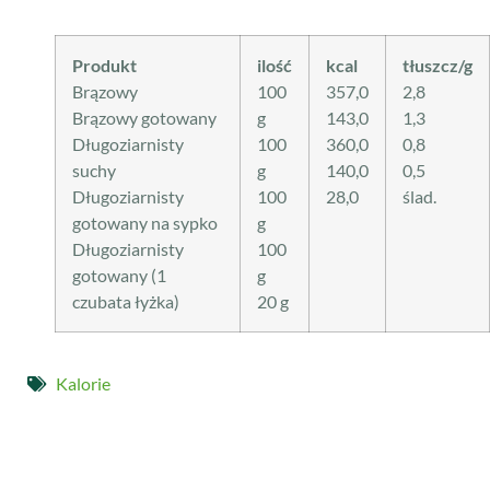
Produkt
ilość
kcal
tłuszcz/g
Brązowy
100
357,0
2,8
Brązowy gotowany
g
143,0
1,3
Długoziarnisty
100
360,0
0,8
suchy
g
140,0
0,5
Długoziarnisty
100
28,0
ślad.
gotowany na sypko
g
Długoziarnisty
100
gotowany (1
g
czubata łyżka)
20 g
Kalorie