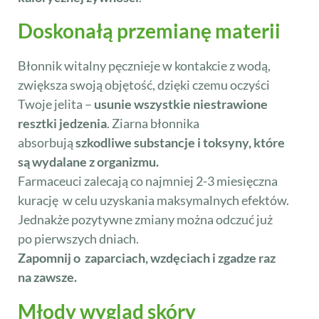
Doskonałą przemianę materii
Błonnik witalny pęcznieje w kontakcie z wodą,
zwiększa swoją objętość, dzięki czemu oczyści
Twoje jelita –
usunie wszystkie niestrawione
resztki jedzenia
. Ziarna błonnika
absorbują
szkodliwe substancje i toksyny, które
są wydalane z organizmu.
Farmaceuci zalecają co najmniej 2-3 miesięczna
kurację w celu uzyskania maksymalnych efektów.
Jednakże pozytywne zmiany można odczuć już
po pierwszych dniach.
Zapomnij o zaparciach, wzdęciach i zgadze raz
na zawsze.
Młody wygląd skóry