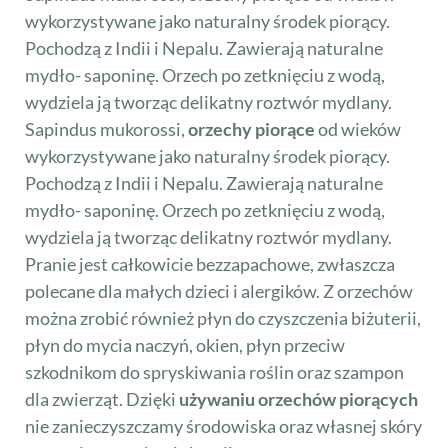
wykorzystywane jako naturalny środek piorący.
Pochodzą z Indii i Nepalu. Zawierają naturalne
mydło- saponinę. Orzech po zetknięciu z wodą,
wydziela ją tworząc delikatny roztwór mydlany.
Sapindus mukorossi,
orzechy piorące
od wieków
wykorzystywane jako naturalny środek piorący.
Pochodzą z Indii i Nepalu. Zawierają naturalne
mydło- saponinę. Orzech po zetknięciu z wodą,
wydziela ją tworząc delikatny roztwór mydlany.
Pranie jest całkowicie bezzapachowe, zwłaszcza
polecane dla małych dzieci i alergików. Z orzechów
można zrobić również płyn do czyszczenia biżuterii,
płyn do mycia naczyń, okien, płyn przeciw
szkodnikom do spryskiwania roślin oraz szampon
dla zwierząt. Dzięki
używaniu orzechów piorących
nie zanieczyszczamy środowiska oraz własnej skóry