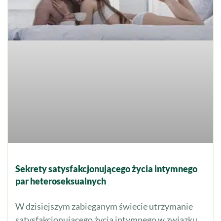
Sekrety satysfakcjonującego życia intymnego
par heteroseksualnych
W dzisiejszym zabieganym świecie utrzymanie
satysfakcjonującego życia intymnego w związku