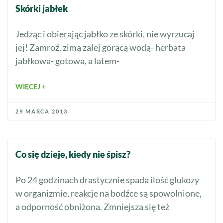
Skórki jabłek
Jedząc i obierając jabłko ze skórki, nie wyrzucaj
jej! Zamroź, zimą zalej gorącą wodą- herbata
jabłkowa- gotowa, a latem-
WIĘCEJ +
29 MARCA 2013
Co się dzieje, kiedy nie śpisz?
Po 24 godzinach drastycznie spada ilość glukozy
w organizmie, reakcje na bodźce są spowolnione,
a odporność obniżona. Zmniejsza się też