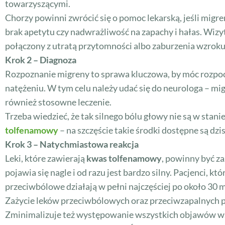
towarzyszącymi.
Chorzy powinni zwrócić się o pomoc lekarską, jeśli migr
brak apetytu czy nadwrażliwość na zapachy i hałas. Wizyt
połączony z utratą przytomności albo zaburzenia wzroku
Krok 2 – Diagnoza
Rozpoznanie migreny to sprawa kluczowa, by móc rozpocz
natężeniu. W tym celu należy udać się do neurologa – m
również stosowne leczenie.
Trzeba wiedzieć, że tak silnego bólu głowy nie są w stani
tolfenamowy
– na szczęście takie środki dostępne są dzi
Krok 3 – Natychmiastowa reakcja
Leki, które zawierają
kwas tolfenamowy
, powinny być z
pojawia się nagle i od razu jest bardzo silny. Pacjenci, k
przeciwbólowe działają w pełni najczęściej po około 30 
Zażycie leków przeciwbólowych oraz przeciwzapalnych poz
Zminimalizuje też występowanie wszystkich objawów wsp