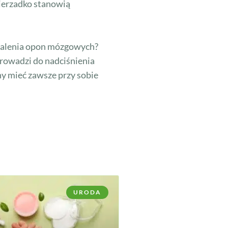
ierzadko stanowią
apalenia opon mózgowych?
prowadzi do nadciśnienia
ny mieć zawsze przy sobie
URODA