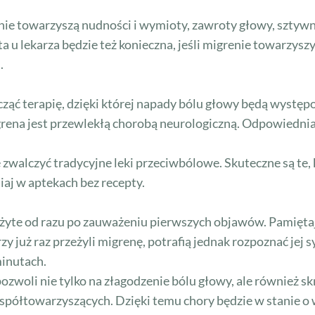
enie towarzyszą nudności i wymioty, zawroty głowy, sztywn
a u lekarza będzie też konieczna, jeśli migrenie towarzysz
.
ąć terapię, dzięki której napady bólu głowy będą występo
igrena jest przewlekłą chorobą neurologiczną. Odpowiedni
e zwalczyć tradycyjne leki przeciwbólowe. Skuteczne są te,
siaj w aptekach bez recepty.
ażyte od razu po zauważeniu pierwszych objawów. Pamiętaj
tórzy już raz przeżyli migrenę, potrafią jednak rozpoznać je
minutach.
woli nie tylko na złagodzenie bólu głowy, ale również sk
ółtowarzyszących. Dzięki temu chory będzie w stanie o w