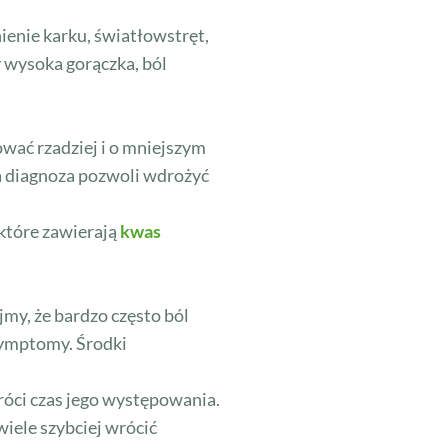
ienie karku, światłowstręt,
y wysoka gorączka, ból
wać rzadziej i o mniejszym
a diagnoza pozwoli wdrożyć
 które zawierają
kwas
my, że bardzo często ból
j symptomy. Środki
róci czas jego występowania.
iele szybciej wrócić