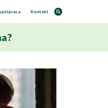
półpraca
Kontakt
na?