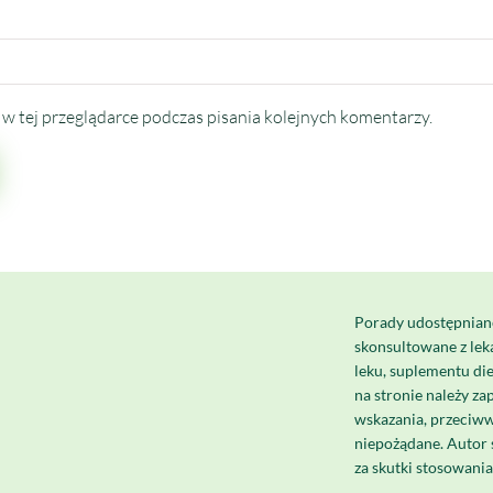
w tej przeglądarce podczas pisania kolejnych komentarzy.
Porady udostępnian
skonsultowane z le
leku, suplementu di
na stronie należy za
wskazania, przeciww
niepożądane. Autor 
za skutki stosowani