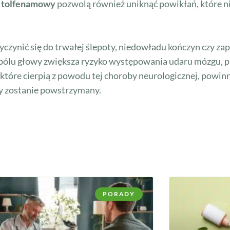
 tolfenamowy
pozwolą również uniknąć powikłań, które n
yczynić się do trwałej ślepoty, niedowładu kończyn czy z
go bólu głowy zwiększa ryzyko występowania udaru mózgu, 
które cierpią z powodu tej choroby neurologicznej, powin
wy zostanie powstrzymany.
PORADY