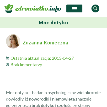
Moc dotyku
Zuzanna Konieczna
Ostatnia aktualizacja:
2013-04-27
Brak komentarzy
Moc dotyku – badania psychologiczne wielokrotnie
dowiodły, iż
noworodki i niemowlęta
znacznie
gorzej znoszą
brak dotyku i czułości
ze strony